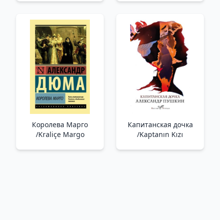
/Hans Christian
Andersen. İyi Peri
Masalları (Hasta L.
Lauber)
Королева Марго
Капитанская дочка
/Kraliçe Margo
/Kaptanın Kızı