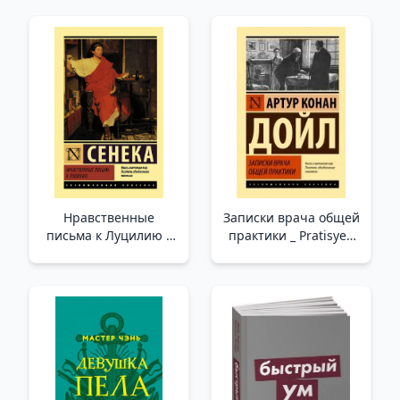
Нравственные
Записки врача общей
письма к Луцилию _
практики _ Pratisyen
Lucilia'Ya Ahlaki
Hekimin Notları
Mektuplar