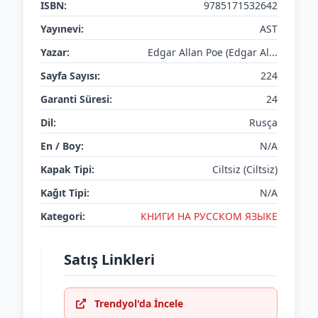
ISBN:
9785171532642
Yayınevi:
AST
Yazar:
Edgar Allan Poe (Edgar Al...
Sayfa Sayısı:
224
Garanti Süresi:
24
Dil:
Rusça
En / Boy:
N/A
Kapak Tipi:
Ciltsiz (Ciltsiz)
Kağıt Tipi:
N/A
Kategori:
КНИГИ НА РУССКОМ ЯЗЫКЕ
Satış Linkleri
Trendyol'da İncele