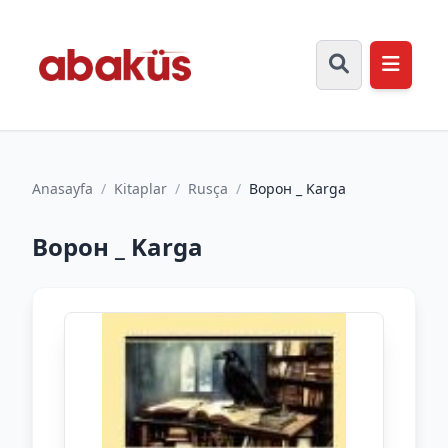
Anasayfa
/
Kitaplar
/
Rusça
/
Ворон _ Karga
Ворон _ Karga