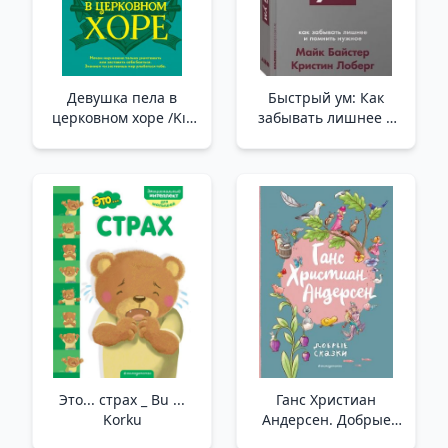
Девушка пела в
Быстрый ум: Как
церковном хоре /Kız
забывать лишнее и
Kilise Korosunda Şarkı
помнить нужное +
Söyledi
Покет-серия /Hızlı
Fikir: Gereksiz Olanı
Nasıl Unuturuz Ve
Gerekli + Pocket
Serisini Nasıl
Hatırlarız?
Это... страх _ Bu ...
Ганс Христиан
Korku
Андерсен. Добрые
сказки (ил. Л. Лаубер)