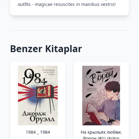
outfits - magicae resuscites in manibus vestris!
Benzer Kitaplar
1984 _ 1984
На крыльях любви.
Ворон (#1) /Aşkın