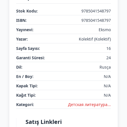
Stok Kodu:
9785041548797
ISBN:
9785041548797
Yayınevi:
Eksmo
Yazar:
Kolektif (Kolektif)
Sayfa Sayısı:
16
Garanti Süresi:
24
Dil:
Rusça
En / Boy:
N/A
Kapak Tipi:
N/A
Kağıt Tipi:
N/A
Kategori:
Детская литератураㅤㅤㅤ...
Satış Linkleri