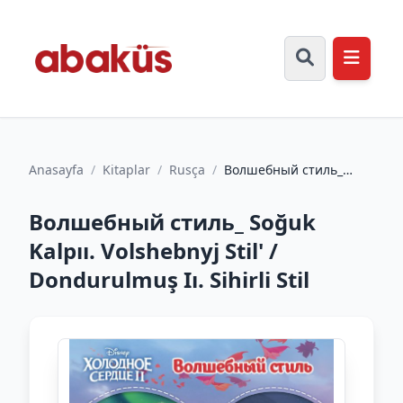
Anasayfa
/
Kitaplar
/
Rusça
/
Волшебный стиль_
Soğuk Kalpıı. Volshebnyj
Stil' / Dondurulmuş Iı....
Волшебный стиль_ Soğuk
Kalpıı. Volshebnyj Stil' /
Dondurulmuş Iı. Sihirli Stil