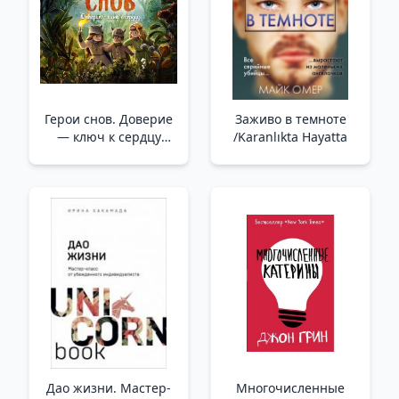
Герои снов. Доверие
Заживо в темноте
— ключ к сердцу
/Karanlıkta Hayatta
/Hayallerin
Kahramanları. Güven
Kalbin Anahtarıdır
Дао жизни. Мастер-
Многочисленные