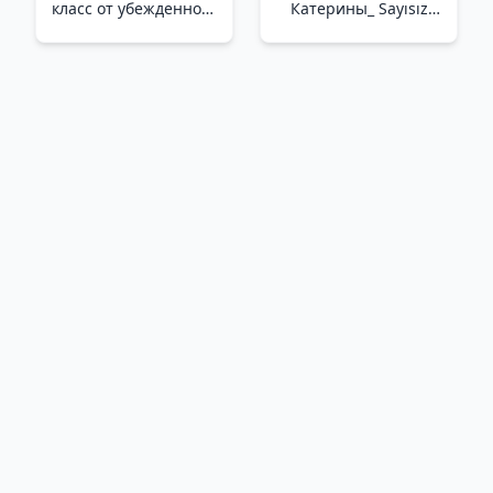
класс от убежденного
Катерины_ Sayısız
индивидуалиста _
Catherine
Hayatın Tao'Su. İkna
Olmuş Bir Bireyciden
Ustalık Sınıfı