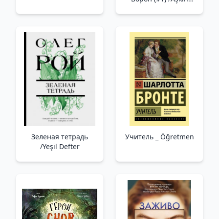
Kanatlarında. Kuzgun
(#1)
Зеленая тетрадь
Учитель _ Öğretmen
/Yeşil Defter