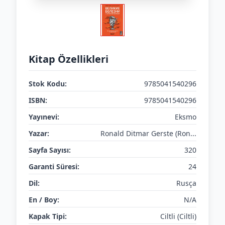
Kitap Özellikleri
Stok Kodu:
9785041540296
ISBN:
9785041540296
Yayınevi:
Eksmo
Yazar:
Ronald Ditmar Gerste (Ron...
Sayfa Sayısı:
320
Garanti Süresi:
24
Dil:
Rusça
En / Boy:
N/A
Kapak Tipi:
Ciltli (Ciltli)