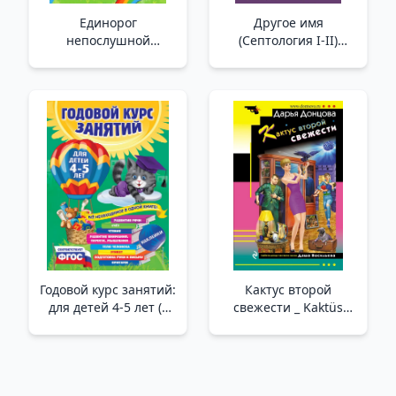
Единорог
Другое имя
непослушной
(Септология I-II)
принцессы (выпуск 1)
/Diğer Adı (Septoloji I-
/Yaramaz Prenses
Iı)
Tekboynuz (Sayı 1)
Годовой курс занятий:
Кактус второй
для детей 4-5 лет (с
свежести _ Kaktüs
наклейками) _ Yıllık
İkinci Tazelik
Ders Kursu: 4-5
Yaşında Çocuklar İçin
(Çıkartmalarla)