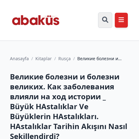
Anasayfa
/
Kitaplar
/
Rusça
/
Великие болезни и
болезни великих. Как
заболевания влияли на
Великие болезни и болезни
ход...
великих. Как заболевания
влияли на ход истории _
Büyük HAstalıklar Ve
Büyüklerin HAstalıkları.
HAstalıklar Tarihin Akışını Nasıl
Şekillendirdi?