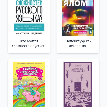
Кто боится
Шопенгауэр как
сложностей русского
лекарство.
языка? Простые
Психотерапевтические
объяснения для всех,
истории _ İlaç Olarak
кто хочет писать
Schopenhauer.
грамотно /Rus Dilinin
Psikoterapötik
Zorluklarından Kim
Hikayeler
Korkuyor? Doğru
Yazmak İsteyen Herkes
İçin Basit Açıklamalar