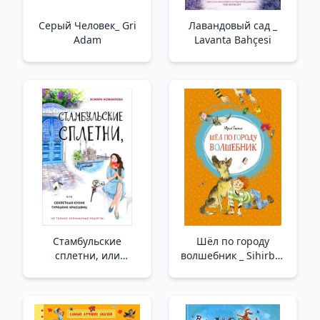
Серый Человек_ Gri
Лавандовый сад _
Adam
Lavanta Bahçesi
Стамбульские
Шёл по городу
сплетни, или
волшебник _ Sihirbaz
Секретная кухня
Şehrin Etrafında
турецких красавиц_
Dolaştı
Sahilde Kafka