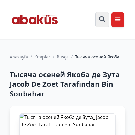
Anasayfa
/
Kitaplar
/
Rusça
/
Тысяча осеней Якоба де
Зута_ Jacob De Zoet
Tarafından Bin
Тысяча осеней Якоба де Зута_
Sonbaha...
Jacob De Zoet Tarafından Bin
Sonbahar