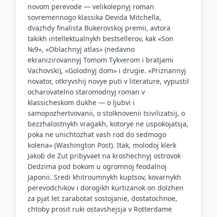
novom perevode — velikolepnyj roman
sovremennogo klassika Devida Mitchella,
dvazhdy finalista Bukerovskoj premii, avtora
takikh intellektualnykh bestsellerov, kak «Son
№9», «Oblachnyj atlas» (nedavno
ekranizirovannyj Tomom Tykverom i bratjami
Vachovski), «Golodnyj dom» i drugie. «Priznannyj
novator, otkryvshij novye puti v literature, vypustil
ocharovatelno staromodnyj roman v
klassicheskom dukhe — o ljubvi i
samopozhertvovanii, o stolknovenii tsivilizatsij, o
bezzhalostnykh vragakh, kotorye ne uspokojatsja,
poka ne unichtozhat vash rod do sedmogo
kolena» (Washington Post). Itak, molodoj klerk
Jakob de Zut pribyvaet na kroshechnyj ostrovok
Dedzima pod bokom u ogromnoj feodalnoj
Japonii. Sredi khitroumnykh kuptsov, kovarnykh
perevodchikov i dorogikh kurtizanok on dolzhen
za pjat let zarabotat sostojanie, dostatochnoe,
chtoby prosit ruki ostavshejsja v Rotterdame