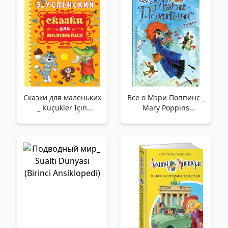
Сказки для маленьких
Все о Мэри Поппинс _
_ Küçükler İçin
Mary Poppins
Masallar
Hakkında Her Şey