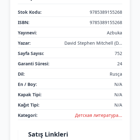
Stok Kodu:
9785389155268
ISBN:
9785389155268
Yayınevi:
Azbuka
Yazar:
David Stephen Mitchell (D...
Sayfa Sayısı:
752
Garanti Süresi:
24
Dil:
Rusça
En / Boy:
N/A
Kapak Tipi:
N/A
Kağıt Tipi:
N/A
Kategori:
Детская литератураㅤㅤㅤ...
Satış Linkleri