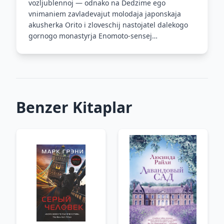
vozljublennoj — odnako na Dedzime ego
vnimaniem zavladevajut molodaja japonskaja
akusherka Orito i zloveschij nastojatel dalekogo
gornogo monastyrja Enomoto-sensej…
Benzer Kitaplar