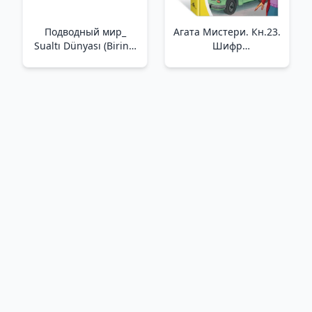
Подводный мир_
Агата Мистери. Кн.23.
Sualtı Dünyası (Birinci
Шифр
Ansiklopedi)
контрабандистов _
Agatha Misteri. Prens
23. Kaçakçıların Şifresi