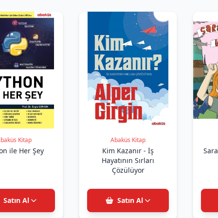
baküs Kitap
Abaküs Kitap
on ile Her Şey
Kim Kazanır - İş
Sara
Hayatının Sırları
Çözülüyor
Satın Al
Satın Al