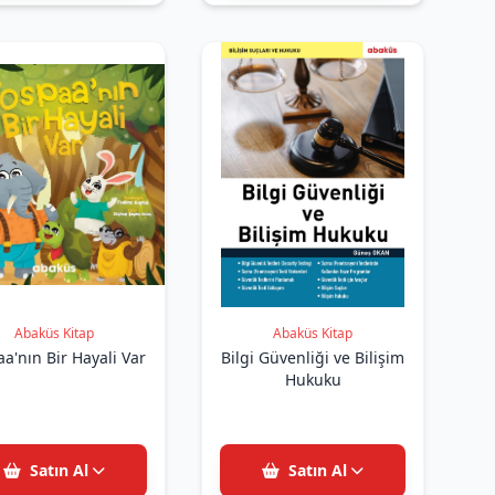
Abaküs Kitap
Abaküs Kitap
a'nın Bir Hayali Var
Bilgi Güvenliği ve Bilişim
Hukuku
Satın Al
Satın Al