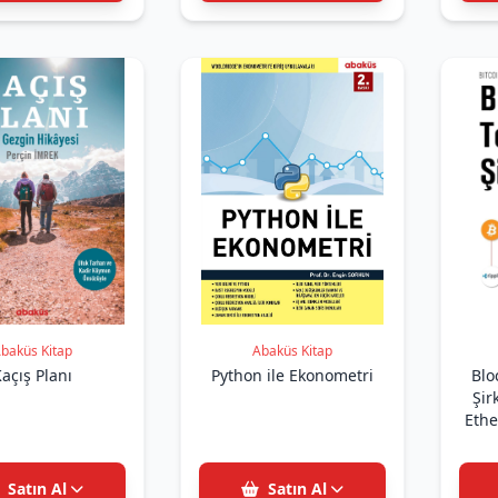
baküs Kitap
Abaküs Kitap
açış Planı
Python ile Ekonometri
Blo
Şirketle
Ethe
Satın Al
Satın Al