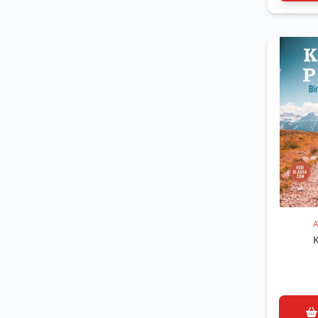
BEŞİROĞLU)
(1)
Eray Alakese (Eray Alakese)
(1)
Ercan Altuğ Yilmaz (Ercan
Altuğ Yilmaz)
(1)
Ercan Bozkurt - Hakan
Yalçınkaya (Ercan Bozkurt -
Hakan Yalçınkaya)
(1)
Erhan ERKUT - Dilek ÖZMEN
(Erhan ERKUT - Dilek ÖZMEN)
(1)
Fahrettin Ateş (Fahrettin
Ateş)
(6)
FAHRETTİN ERDİNÇ
(FAHRETTİN ERDİNÇ)
A
(1)
Faruk Kaynaklı (Faruk
K
Kaynaklı)
(1)
Filiz Günsür (Filiz Günsür)
(1)
Funda Güleç Yalçın (Funda
Güleç Yalçın)