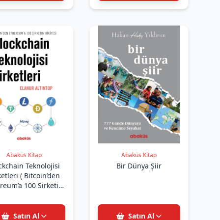
Abaküs Kitap
Abaküs Kitap
ckchain Teknolojisi
Bir Dünya Şiir
ri ( Bitcoin’den
reum’a 100 Sirketin
Hikayes
Satın Al
Satın Al