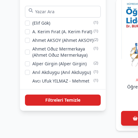
Formasyon
(1)
Oyun Programlama
(1)
3D Tasarım
(2)
Bilim
(1)
(Elif Gök)
(1)
Aile Çocuk
(1)
A. Kerim Fırat (A. Kerim Fırat)
(1)
Sistem
(2)
Ahmet AKSOY (Ahmet AKSOY)
(1)
İnceleme Araştırma
(1)
Ahmet Oðuz Mermerkaya
(1)
Şiir
(Ahmet Oðuz Mermerkaya)
(1)
Gezi
(2)
Alper Girgin (Alper Girgin)
(1)
Masal
(1)
Anıl Akduygu (Anıl Akduygu)
A
(1)
Avcı Ufuk YILMAZ - Mehmet
Öğret
Yalçın GÜNGÖR (Avcı Ufuk
YILMAZ - Mehmet Yalçın
GÜNGÖR)
Filtreleri Temizle
(1)
Aybar Karaçay (Aybar
Karaçay)
(1)
Barış Şaybak (Barış Şaybak)
(1)
Besim Altınok (Besim Altınok)