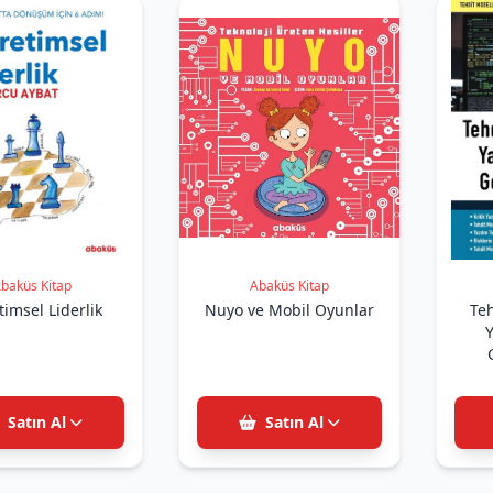
baküs Kitap
Abaküs Kitap
imsel Liderlik
Nuyo ve Mobil Oyunlar
Teh
Y
Satın Al
Satın Al