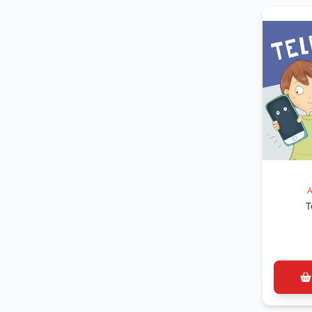
(4)
Buğra Ayan (Buğra Ayan)
(4)
Bülent Çobanoðlu (Bülent
Çobanoðlu)
(1)
Bülent Çobanoğlu (Bülent
Çobanoğlu)
(1)
Burak Özdoğan (Burak
Özdoğan)
(5)
Burcu Aybat (Burcu Aybat)
(2)
Burcu Aybat-Yonca Özgün
(Burcu Aybat-Yonca Özgün)
(1)
Can Serdar (Can Serdar)
A
(1)
Cemal Taner
T
(2)
Cemal Taner (Cemal Taner)
(3)
Cenk İltir (Cenk İltir)
(1)
Cumhur Torun (Cumhur
Torun)
(1)
Deniz Aşar (Deniz Aşar)
(1)
Deniz KILINÇ - Nezahat