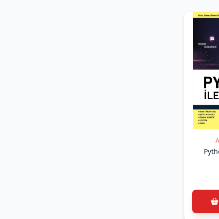
BAŞEĞMEZ (Deniz KILINÇ -
Nezahat BAŞEĞMEZ)
(1)
Derleme (Derleme)
(1)
Doç. Dr. Arif GÖK, Doç. Dr.
Kadir GÖK, Görkem KARAGÖZ
(Doç. Dr. Arif GÖK, Doç. Dr.
Kadir GÖK, Görkem
KARAGÖZ)
(1)
DOÇ. DR. BELİZ ÖZORHON
(DOÇ. DR. BELİZ ÖZORHON)
(1)
Doç. Dr. Engin Sorhun (Doç.
Dr. Engin Sorhun)
A
(1)
Doç. Dr. Kadir GÖK - Doç. Dr.
Pyth
Arif GÖK (Doç. Dr. Kadir GÖK
- Doç. Dr. Arif GÖK)
(1)
Dr. Fatih YÜCALAR - Doç. Dr.
Deniz KILINÇ (Dr. Fatih
YÜCALAR - Doç. Dr. Deniz
KILINÇ)