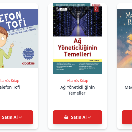
baküs Kitap
Abaküs Kitap
elefon Tofi
Ağ Yöneticiliğinin
Mav
Temelleri
Satın Al
Satın Al