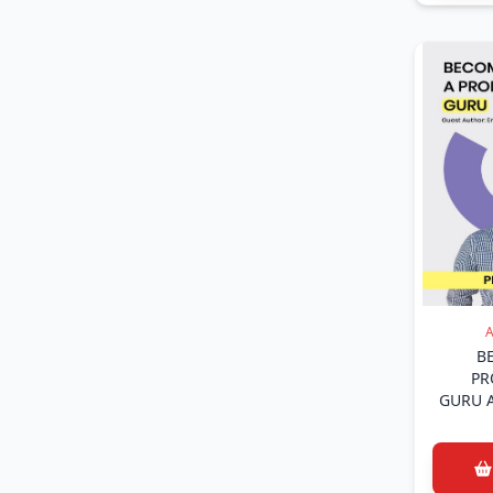
(1)
Dr.Dinçer Atlı (Dr.Dinçer Atlı)
(1)
E.Emre AKSOY (E.Emre
AKSOY)
(2)
Edanur Çilesiz & Perçin İmrek
(Edanur Çilesiz & Perçin
İmrek)
(1)
Elanur ALTINTOP (Elanur
ALTINTOP)
(1)
Emrah Akçay (Emrah Akçay)
(1)
Emrah KOZAN (Emrah
KOZAN)
(1)
Emre Gökşin (Emre Gökşin)
(1)
Enes POLAT - Buğra AYAN
A
(Enes POLAT - Buğra AYAN)
B
PR
(1)
Ensar ERDOĞAN - Veysel
GURU A
YÜKSEL - Özgür Umut
You
VURGUN - Zekeriya
BEŞİROĞLU (Ensar ERDOĞAN
- Veysel YÜKSEL - Özgür
Umut VURGUN - Zekeriya