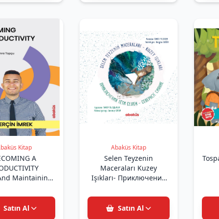
baküs Kitap
Abaküs Kitap
ECOMING A
Selen Teyzenin
Tospa
ODUCTIVITY
Maceraları Kuzey
nd Maintaining
Işıkları- Приключения
r Well-Being
тети Селен Северное
сияние
Satın Al
Satın Al