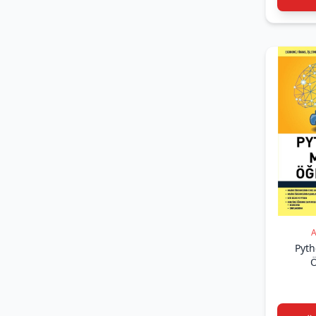
(5)
Gloria Van Donge (Gloria Van
Donge)
(1)
Gökalp Baykal -Murat Öğütlü-
Tuncay Bakkal (Gökalp Baykal
-Murat Öğütlü-Tuncay Bakkal)
(2)
Gökalp Baykal -Ufuk Aydın
(Gökalp Baykal -Ufuk Aydın)
(1)
Gökalp Baykal (Gökalp Baykal)
(1)
Gültekin ÖZKAN - Tuncay
BAKKAL (Gültekin ÖZKAN -
Tuncay BAKKAL)
(1)
Güneş Okan
(2)
Güneş Okan (Güneş Okan)
(3)
Güray Yıldırım (Güray
A
Yıldırım)
Pyth
Ö
(1)
Güven Çatak (Güven Çatak)
(1)
H. Deha Etabek (H. Deha
Etabek)