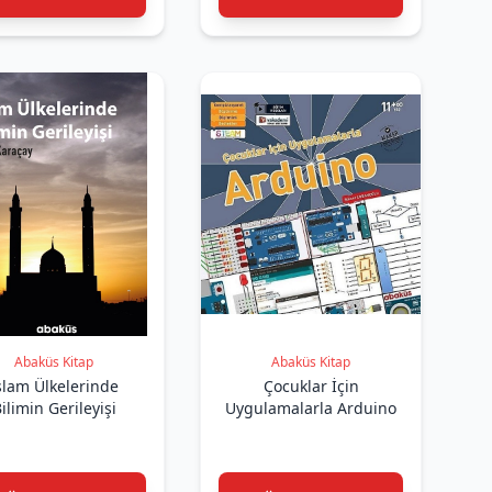
Abaküs Kitap
Abaküs Kitap
slam Ülkelerinde
Çocuklar İçin
ilimin Gerileyişi
Uygulamalarla Arduino