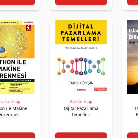
baküs Kitap
Abaküs Kitap
on ile Makine
Dijital Pazarlama
İ
ğrenmesi
Temelleri
B