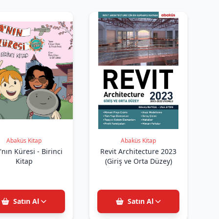
Abaküs Kitap
Abaküs Kitap
'nın Küresi - Birinci
Revit Architecture 2023
Kitap
(Giriş ve Orta Düzey)
Satın Al
Satın Al