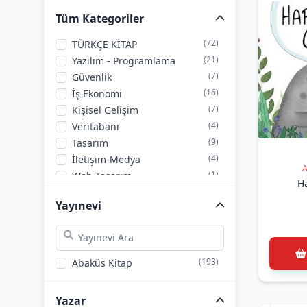
Tüm Kategoriler
(72)
TÜRKÇE KİTAP
(21)
Yazılım - Programlama
(7)
Güvenlik
(16)
İş Ekonomi
(7)
Kişisel Gelişim
(4)
Veritabanı
(9)
Tasarım
(4)
İletişim-Medya
A
(1)
Web Tasarım
Ha
(24)
Eğitim-Başvuru
Yayınevi
(6)
Pazarlama-İş Yönetimi
(4)
Elektronik
(1)
KAMPANYALAR (АКЦИЯ)
(1)
Çocuk
(193)
Abaküs Kitap
(1)
SETLER
(2)
Ofis
Yazar
(3)