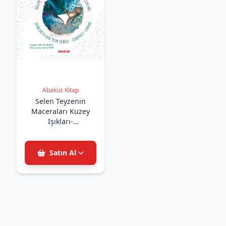
Abaküs Kitap
Selen Teyzenin
Maceraları Kuzey
Işıkları-
Приключения тети
Селен Северное
сияние
Satın Al