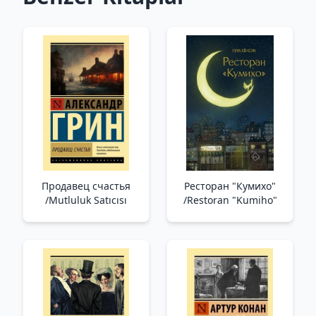
Продавец счастья
Ресторан "Кумихо"
/Mutluluk Satıcısı
/Restoran "Kumiho"