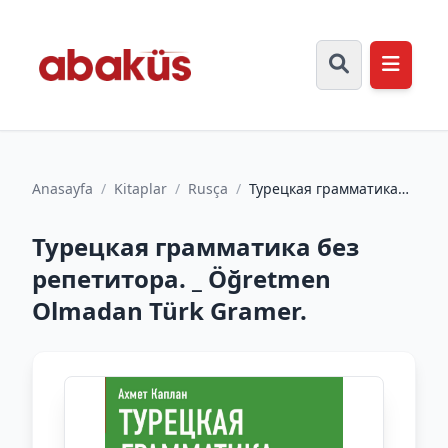
Anasayfa
/
Kitaplar
/
Rusça
/
Турецкая грамматика
без репетитора. _
Öğretmen Olmadan
Турецкая грамматика без
Türk Gra...
репетитора. _ Öğretmen
Olmadan Türk Gramer.