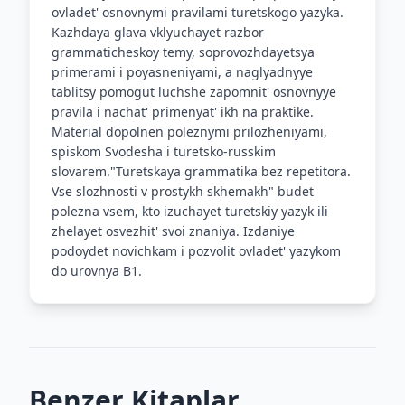
ovladet' osnovnymi pravilami turetskogo yazyka.
Kazhdaya glava vklyuchayet razbor
grammaticheskoy temy, soprovozhdayetsya
primerami i poyasneniyami, a naglyadnyye
tablitsy pomogut luchshe zapomnit' osnovnyye
pravila i nachat' primenyat' ikh na praktike.
Material dopolnen poleznymi prilozheniyami,
spiskom Svodesha i turetsko-russkim
slovarem."Turetskaya grammatika bez repetitora.
Vse slozhnosti v prostykh skhemakh" budet
polezna vsem, kto izuchayet turetskiy yazyk ili
zhelayet osvezhit' svoi znaniya. Izdaniye
podoydet novichkam i pozvolit ovladet' yazykom
do urovnya B1.
Benzer Kitaplar