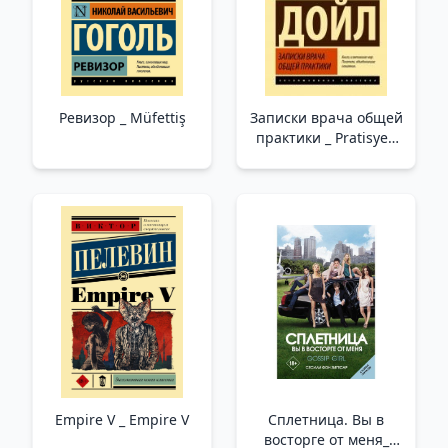
Ревизор _ Müfettiş
Записки врача общей
практики _ Pratisyen
Hekimin Notları
Empire V _ Empire V
Сплетница. Вы в
восторге от меня_