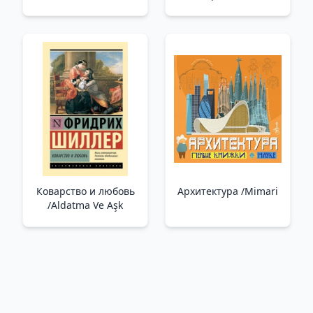
Dedikodu. Sen Bana
Hayransın
Коварство и любовь
Архитектура /Mimari
/Aldatma Ve Aşk