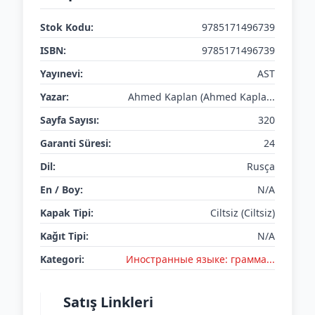
Stok Kodu:
9785171496739
ISBN:
9785171496739
Yayınevi:
AST
Yazar:
Ahmed Kaplan (Ahmed Kapla...
Sayfa Sayısı:
320
Garanti Süresi:
24
Dil:
Rusça
En / Boy:
N/A
Kapak Tipi:
Ciltsiz (Ciltsiz)
Kağıt Tipi:
N/A
Kategori:
Иностранные языке: грамма...
Satış Linkleri