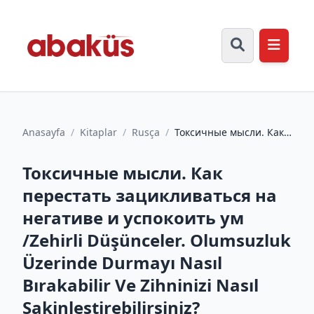
Anasayfa
/
Kitaplar
/
Rusça
/
Токсичные мысли. Как
перестать
зацикливаться на
Токсичные мысли. Как
негативе и успоко...
перестать зацикливаться на
негативе и успокоить ум
/Zehirli Düşünceler. Olumsuzluk
Üzerinde Durmayı Nasıl
Bırakabilir Ve Zihninizi Nasıl
Sakinleştirebilirsiniz?