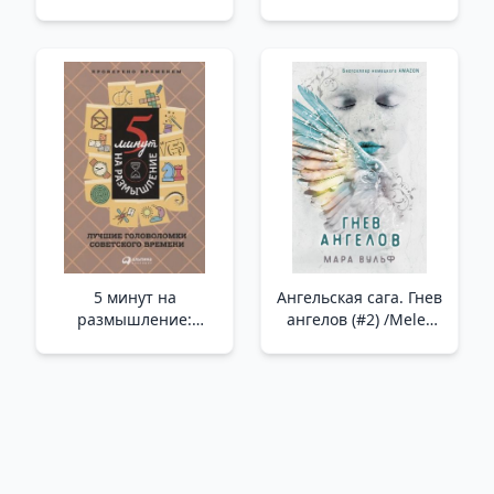
истинном успехе /Ol,
для манипуляций.
Öyle Görünmüyor.
Власть и магия слов
Gerçek Başarı Üzerine
/Manipülasyona
Düşünceler
Yönelik 14 Yasaklı
İletişim Tekniği.
Kelimelerin Gücü Ve
Büyüsü
5 минут на
Ангельская сага. Гнев
размышление:
ангелов (#2) /Melek
Лучшие головоломки
Efsanesi. Meleklerin
советского времени _
Gazabı (#2)
Düşünmek İçin 5
Dakika: Sovyet
Döneminin En İyi
Bulmacaları