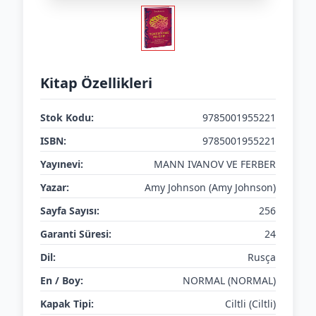
Kitap Özellikleri
Stok Kodu:
9785001955221
ISBN:
9785001955221
Yayınevi:
MANN IVANOV VE FERBER
Yazar:
Amy Johnson (Amy Johnson)
Sayfa Sayısı:
256
Garanti Süresi:
24
Dil:
Rusça
En / Boy:
NORMAL (NORMAL)
Kapak Tipi:
Ciltli (Ciltli)