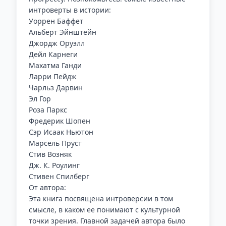
интроверты в истории:
Уоррен Баффет
Альберт Эйнштейн
Джордж Оруэлл
Дейл Карнеги
Махатма Ганди
Ларри Пейдж
Чарльз Дарвин
Эл Гор
Роза Паркс
Фредерик Шопен
Сэр Исаак Ньютон
Марсель Пруст
Стив Возняк
Дж. К. Роулинг
Стивен Спилберг
От автора:
Эта книга посвящена интроверсии в том
смысле, в каком ее понимают с культурной
точки зрения. Главной задачей автора было