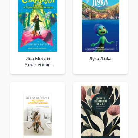
Ива Мосс и
Лука /Luka
Утраченное
Заклинание (#2) _ Iva
Moss Ve Kayıp Büyü
(#2)