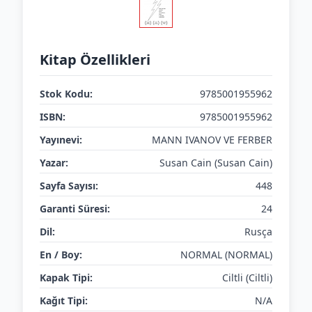
Kitap Özellikleri
Stok Kodu:
9785001955962
ISBN:
9785001955962
Yayınevi:
MANN IVANOV VE FERBER
Yazar:
Susan Cain (Susan Cain)
Sayfa Sayısı:
448
Garanti Süresi:
24
Dil:
Rusça
En / Boy:
NORMAL (NORMAL)
Kapak Tipi:
Ciltli (Ciltli)
Kağıt Tipi:
N/A