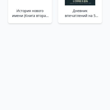
История нового
Дневник
имени (Книга вторая
впечатлений на 5
из серии
лет: 5 строчек в день
"Неаполитанский
(мини, пятибук) /5
квартет")_ Yeni Adın
Yıllık İzlenim Günlüğü:
Tarihi. Napoliten
Günde 5 Satır (Mini,
Dörtlüsü Serisinin
Beş Kitap)
İkinci Rom