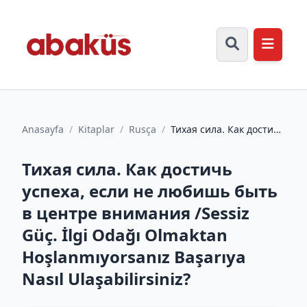
Anasayfa
/
Kitaplar
/
Rusça
/
Тихая сила. Как достичь
успеха, если не
любишь быть в центре
Тихая сила. Как достичь
вним...
успеха, если не любишь быть
в центре внимания /Sessiz
Güç. İlgi Odağı Olmaktan
Hoşlanmıyorsanız Başarıya
Nasıl Ulaşabilirsiniz?