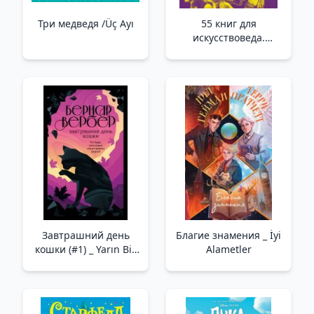
Три медведя /Üç Ayı
55 книг для
искусствоведа.
Главные идеи в
истории искусств
/Sanat Eleştirmeni İçin
55 Kitap. Sanat
Tarihindeki Ana
Fikirler
Завтрашний день
Благие знамения _ İyi
кошки (#1) _ Yarın Bir
Alametler
Kedi