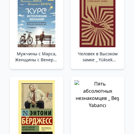
Beyin Yeniden
Başlatma. Entelektüel
Yeteneklerinizi
Geliştirmenin En İyi
Yolu.
Мужчины с Марса,
Человек в Высоком
Женщины с Венеры.
замке _ Yüksek
Курс исполнения
Şatodaki Adam
желаний. Даже если
вы не верите в магию
и волшебство. 4-е
издание /Erkekler
Mars'Tan, Kadınlar
Venüs'Ten. Arzu
Gerçekleştirme Kursu.
Sihire Ve Büyüc