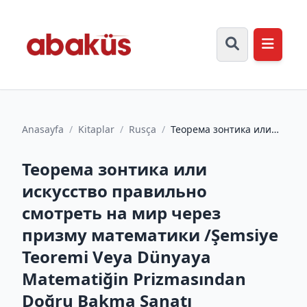
Anasayfa
/
Kitaplar
/
Rusça
/
Теорема зонтика или
искусство правильно
смотреть на мир через
Теорема зонтика или
при...
искусство правильно
смотреть на мир через
призму математики /Şemsiye
Teoremi Veya Dünyaya
Matematiğin Prizmasından
Doğru Bakma Sanatı