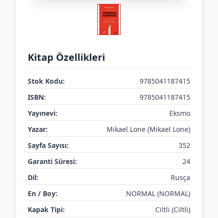
Kitap Özellikleri
Stok Kodu:
9785041187415
ISBN:
9785041187415
Yayınevi:
Eksmo
Yazar:
Mikael Lone (Mikael Lone)
Sayfa Sayısı:
352
Garanti Süresi:
24
Dil:
Rusça
En / Boy:
NORMAL (NORMAL)
Kapak Tipi:
Ciltli (Ciltli)