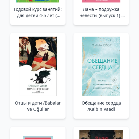
Годовой курс занятий:
Лама – подружка
для детей 4-5 лет (с
невесты (выпуск 1) _
наклейками) _ Yıllık
Lama - Nedime (Sayı 1)
Ders Kursu: 4-5
Yaşında Çocuklar İçin
(Çıkartmalarla)
Отцы и дети /Babalar
Обещание сердца
Ve Oğullar
/Kalbin Vaadi