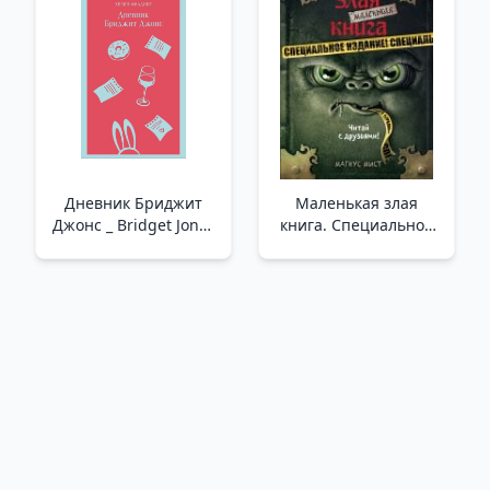
Дневник Бриджит
Маленькая злая
Джонс _ Bridget Jones
книга. Специальное
Günlüğü
издание. Читай с
друзьями! _ Küçük
Şeytani Kitap.