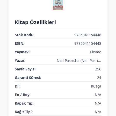
Kitap Özellikleri
Stok Kodu:
9785041154448
ISBN:
9785041154448
Yayınevi:
Eksmo
Yazar:
Neil Pasricha (Neil Pasri...
Sayfa Sayısı:
256
Garanti Süresi:
24
Dil:
Rusça
En / Boy:
N/A
Kapak Tipi:
N/A
Kağıt Tipi:
N/A