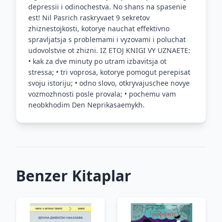
depressii i odinochestva. No shans na spasenie
est! Nil Pasrich raskryvaet 9 sekretov
zhiznestojkosti, kotorye nauchat effektivno
spravljatsja s problemami i vyzovami i poluchat
udovolstvie ot zhizni. IZ ETOJ KNIGI VY UZNAETE:
• kak za dve minuty po utram izbavitsja ot
stressa; • tri voprosa, kotorye pomogut perepisat
svoju istoriju; • odno slovo, otkryvajuschee novye
vozmozhnosti posle provala; • pochemu vam
neobkhodim Den Neprikasaemykh.
Benzer Kitaplar