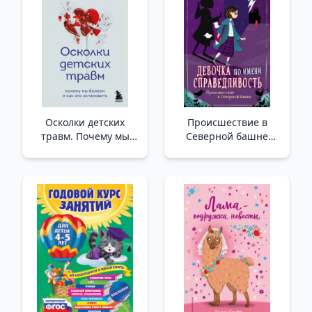
Осколки детских
Происшествие в
травм. Почему мы
Северной башне
болеем и как это
(выпуск 1) _ Kuzey
остановить (покет) /
Kulesi'Nde Olay (Sayı
Çocukluk Travmasının
1)
Parçaları. Neden
Hastalanırız Ve Bunu
Nasıl Durdurabiliriz
(Cep)