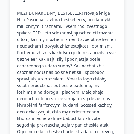
MEZHDUNARODNYJ BESTSELLER! Novaja kniga
Nila Pasricha - avtora bestsellerov, prodannykh
millionnymi tirazhami, i vsemirno izvestnogo
spikera TED - eto vdokhnovljajuschee otkrovenie
o tom, kak my mozhem izmenit svoe otnoshenie k
neudacham i povysit zhiznestojkost i optimizm.
Pochemu zhizn s kazhdym godom stanovitsja vse
tjazhelee? Kak najti sily i podnjatsja posle
ocherednogo udara sudby? Kak nachat zhit
osoznanno? U nas bolshe net sil i sposobov
spravljatsja s provalami. Vmesto togo chtoby
vstat i prodolzhat put posle padenija, my
lozhimsja na dorogu i plachem. Malejshaja
neudacha (ili prosto ee verojatnost) delaet nas
khrupkimi farforovymi kuklami. Sotsseti kazhdyj
den dokazyvajut, chto my nedostatochno
khoroshi. Vcherashnie babochki v zhivote
segodnja prevraschajutsja v panicheskie ataki.
Ogromnoe kolichestvo ljudej stradajut ot trevog,