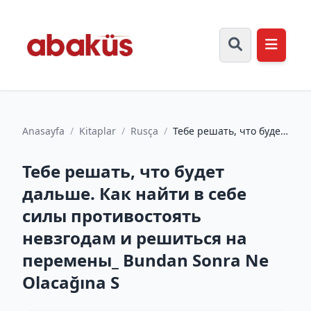
Anasayfa
/
Kitaplar
/
Rusça
/
Тебе решать, что будет
дальше. Как найти в
себе силы
Тебе решать, что будет
противостоят...
дальше. Как найти в себе
силы противостоять
невзгодам и решиться на
перемены_ Bundan Sonra Ne
Olacağına S