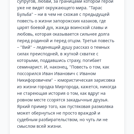
супругов, любви, за границами которой герои
уже не видят окружающего мира. "Тарас
Бульба" – ни в чем не схожая с предыдущей
повесть о жизни запорожских казаков, где
царят боевой дух, жажда воинской славы и
любовь, которая оказывается сильнее долга
перед родиной и перед отцом. Третья повесть
– "Вий" – леденящий душу рассказ о темных
силах преисподней, в жуткой схватке с
которыми, поддавшись страху, погибает
семинарист. И, наконец, "Повесть о том, как
поссорился Иван Иванович с Иваном
Никифоровичем" – юмористическая зарисовка
из жизни городка Миргорода, кажется, никогда
не стареющая история о том, как вдруг на
ровном месте ссорятся закадычные друзья.
Яркий пример того, как пустяковая размолвка
может обернуться не просто враждой и
судебным разбирательством, но чуть ли не
смыслом всей жизни.