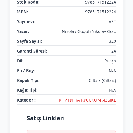
Stok Kodu:
9785171512224
ISBN:
9785171512224
Yayınevi:
AST
Yazar:
Nikolay Gogol (Nikolay Go...
Sayfa Sayısı:
320
Garanti Süresi:
24
Dil:
Rusça
En / Boy:
N/A
Kapak Tipi:
Ciltsiz (Ciltsiz)
Kağıt Tipi:
N/A
Kategori:
КНИГИ НА РУССКОМ ЯЗЫКЕ
Satış Linkleri