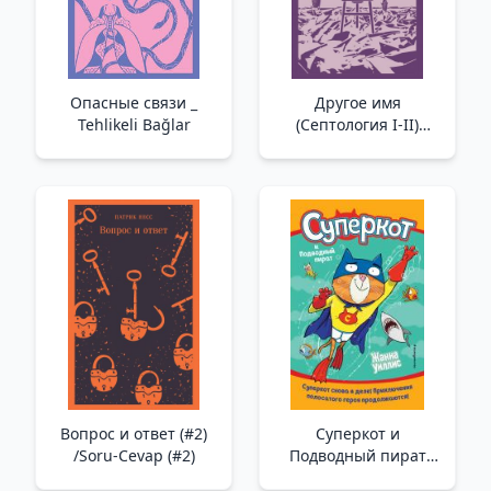
Опасные связи _
Другое имя
Tehlikeli Bağlar
(Септология I-II)
/Diğer Adı (Septoloji I-
Iı)
Вопрос и ответ (#2)
Суперкот и
/Soru-Cevap (#2)
Подводный пират
(выпуск 3) _ Süper