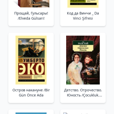
Прощай, Гульсары!
Код да Винчи _ Da
/Elveda Gülsarı!
Vinci Şifresi
Остров накануне /Bir
Детство. Отрочество.
Gün Önce Ada
Юность /Çocukluk.
Gençlik. Gençlik