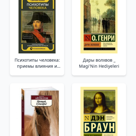
Психотипы человека:
Дары волхвов _
приемы влияния и
Magi'Nin Hediyeleri
психологические
хитрости /İnsan
Psikotipleri: Etki
Yöntemleri Ve
Psikolojik Püf Noktaları