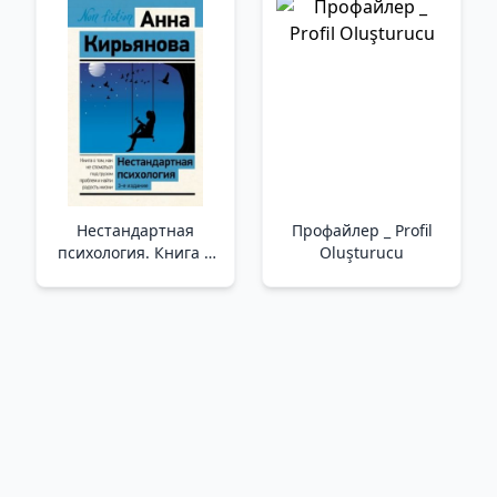
Нестандартная
Профайлер _ Profil
психология. Книга о
Oluşturucu
том, как не сломаться
под грузом проблем и
найти радость жизни.
3-е издание /Standart
Olmayan Psikoloji.
Kitap, Sorunların
Ağırlığı Altında Nasıl
Yıkılmayacağımızı V