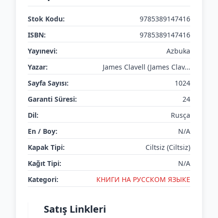
Stok Kodu:
9785389147416
ISBN:
9785389147416
Yayınevi:
Azbuka
Yazar:
James Clavell (James Clav...
Sayfa Sayısı:
1024
Garanti Süresi:
24
Dil:
Rusça
En / Boy:
N/A
Kapak Tipi:
Ciltsiz (Ciltsiz)
Kağıt Tipi:
N/A
Kategori:
КНИГИ НА РУССКОМ ЯЗЫКЕ
Satış Linkleri