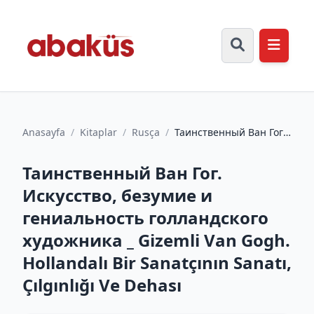
Anasayfa
/
Kitaplar
/
Rusça
/
Таинственный Ван Гог.
Искусство, безумие и
гениальность
Таинственный Ван Гог.
голландск...
Искусство, безумие и
гениальность голландского
художника _ Gizemli Van Gogh.
Hollandalı Bir Sanatçının Sanatı,
Çılgınlığı Ve Dehası