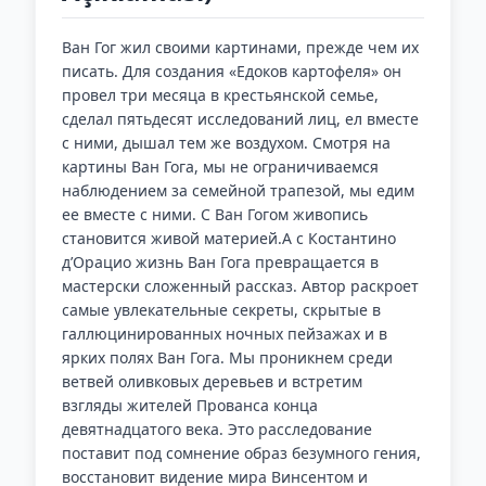
Ван Гог жил своими картинами, прежде чем их
писать. Для создания «Едоков картофеля» он
провел три месяца в крестьянской семье,
сделал пятьдесят исследований лиц, ел вместе
с ними, дышал тем же воздухом. Смотря на
картины Ван Гога, мы не ограничиваемся
наблюдением за семейной трапезой, мы едим
ее вместе с ними. С Ван Гогом живопись
становится живой материей.А с Костантино
д’Орацио жизнь Ван Гога превращается в
мастерски сложенный рассказ. Автор раскроет
самые увлекательные секреты, скрытые в
галлюцинированных ночных пейзажах и в
ярких полях Ван Гога. Мы проникнем среди
ветвей оливковых деревьев и встретим
взгляды жителей Прованса конца
девятнадцатого века. Это расследование
поставит под сомнение образ безумного гения,
восстановит видение мира Винсентом и