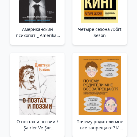
Американский
Четыре сезона /Dört
психопат _ Amerikalı
Sezon
Psikopat
О поэтах и поэзии /
Почему родители мне
Şairler Ve Şiir
все запрещают? И
Hakkında
другие вопросы,