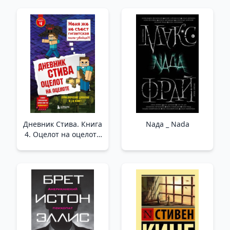
Дневник Стива. Книга
Nада _ Nada
4. Оцелот на оцелоте
_ Steve'İn Günlüğü.
Kitap 4. Obloet'Te
Onniere