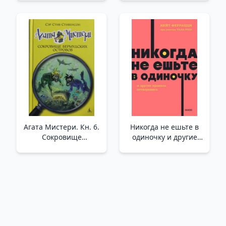
которые интересуют
подростков /Neden
Ailem Bana Her Şeyi
Yasaklıyor? Ve
Gençlerin İlgisini
Çeken Diğer Sorular
Агата Мистери. Кн. 6.
Никогда не ешьте в
Сокровище
одиночку и другие
Бермудских островов
правила
/Agatha Gizemi. Kitap
нетворкинга. NEON
6. Bermuda Hazinesi
Pocketbooks /Asla
Yalnız Yemek Yemeyin
Ve Ağ Kurmanın Diğer
Kurallarına Uyun.
Neon Cep Defterleri