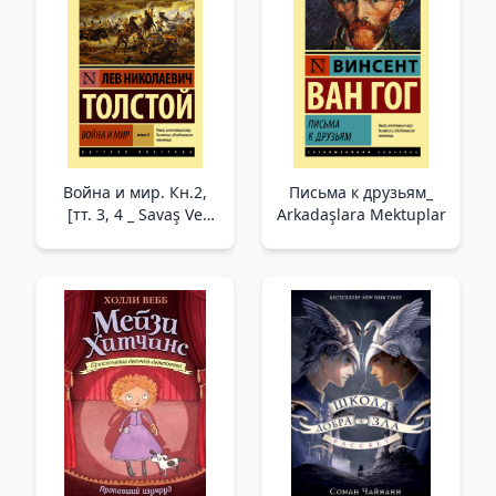
Değiştiren Küçük
Kirpinin Hikayesi (Cep)
Война и мир. Кн.2,
Письма к друзьям_
[тт. 3, 4 _ Savaş Ve
Arkadaşlara Mektuplar
Barış. Kitap 2, [Tt. 3, 4