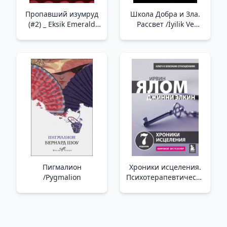
Пропавший изумруд
Школа Добра и Зла.
(#2) _ Eksik Emerald
Рассвет /İyilik Ve
(#2)
Kötülük Okulu. Şafak
Пигмалион
Хроники исцеления.
/Pygmalion
Психотерапевтические
истории _ Şifa
Kronikleri.
Psikoterapötik
Hikayeler