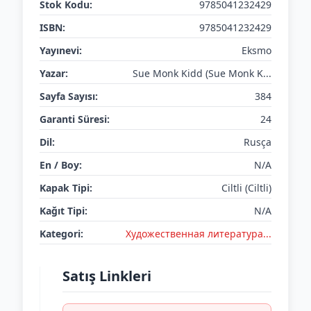
Stok Kodu:
9785041232429
ISBN:
9785041232429
Yayınevi:
Eksmo
Yazar:
Sue Monk Kidd (Sue Monk K...
Sayfa Sayısı:
384
Garanti Süresi:
24
Dil:
Rusça
En / Boy:
N/A
Kapak Tipi:
Ciltli (Ciltli)
Kağıt Tipi:
N/A
Kategori:
Художественная литература...
Satış Linkleri