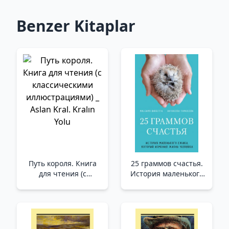
Benzer Kitaplar
Путь короля. Книга
25 граммов счастья.
для чтения (с
История маленького
классическими
ежика, который
иллюстрациями) _
изменил жизнь
Aslan Kral. Kralın Yolu
человека (покет) /25
Gram Mutluluk. Bir
İnsanın Hayatını