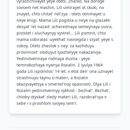
vyrashchivayet yeye otets. Zharko. Na doroge
sovsem net mashin, Lili umirayet ot skuki, no
znayet, chto chitat' nel'zya - otets otnimayet u
neye knigi. Mama Lili pogibla u neye na glazakh
desyat' let nazad: ocherednaya semeynaya ssora,
pistolet i sluchaynyy vystrel... Lili pomnit, chto
mama sobiralas' uyekhat' navsegda i vzyat' yeye s
soboy. Otets zhestok s ney: za kazhduyu
provinnost' sleduyut tyazhelyye nakazaniya.
Yedinstvennaya rodnaya dusha - yeye
temnokozhaya nyanya Rozalin. 2 iyulya 1964
goda Lili ispolnilos' 14 let, v etot den' ona uznayet
strashnuyu taynu o materi, a Rozalin
okazyvayetsya v smertel'noy opasnosti. Dlya Lili i
Rozalin yedinstvennyy vykhod - bezhat'. Bezhat',
chtoby otyskat' sledy materi Lili, razobrat'sya v
sebe i v proshlom svoyey sem'i.