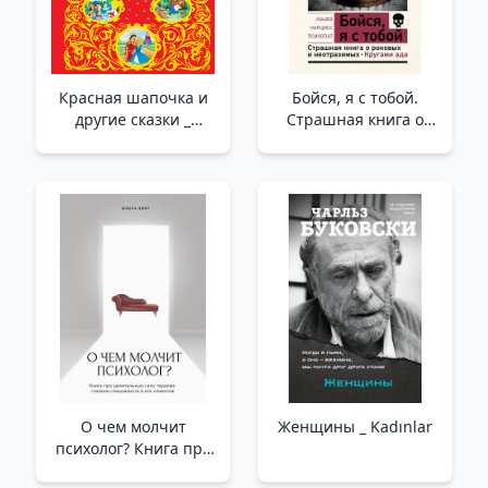
Красная шапочка и
Бойся, я с тобой.
другие сказки _
Страшная книга о
Kırmızı Başlıklı Kız Ve
роковых и
Diğer Peri Masalları
неотразимых.
Кругами ада /Korkma,
Yanındayım. Ölümcül
Ve Karşı Konulmaz
Olanla İlgili Korkunç
Bir Kitap. Cehennemin
Çemberleri
О чем молчит
Женщины _ Kadınlar
психолог? Книга про
целительную силу