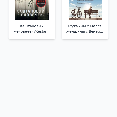
Каштановый
Мужчины с Марса,
человечек /Kestane
Женщины с Венеры.
Adam
Курс исполнения
желаний. Даже если
вы не верите в магию
и волшебство. 4-е
издание /Erkekler
Mars'Tan, Kadınlar
Venüs'Ten. Arzu
Gerçekleştirme Kursu.
Sihire Ve Büyüc