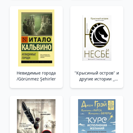
терапии глазами
специалиста и его
клиентов /Psikolog Ne
Hakkında Sessiz
Kalıyor? Bir Uzmanın
Ve Danışanlarının
Gözünden Terapinin
İyileştirici Gücünü
Невидимые города
"Крысиный остров" и
/Görünmez Şehirler
другие истории _
Sıçan Adası Ve Diğer
Hikayeler