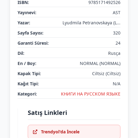
ISBN:
9785171492526
Yayınevi:
AST
Yazar:
Lyudmila Petranovskaya (L...
Sayfa Sayısı:
320
Garanti Süresi:
24
Dil:
Rusça
En / Boy:
NORMAL (NORMAL)
Kapak Tipi:
Ciltsiz (Ciltsiz)
Kağıt Tipi:
N/A
Kategori:
КНИГИ НА РУССКОМ ЯЗЫКЕ
Satış Linkleri
Trendyol'da İncele