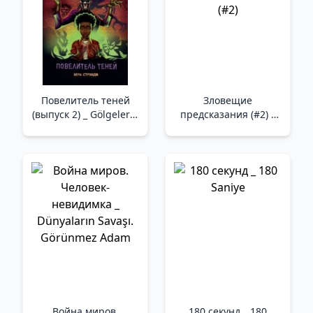
Повелитель теней
Зловещие
(выпуск 2) _ Gölgelerin
предсказания (#2) _
Efendisi (Sayı 2)
Uğursuz Tahminler
(#2)
Война миров.
180 секунд _ 180