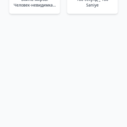
Человек-невидимка _
Saniye
Dünyaların Savaşı.
Görünmez Adam