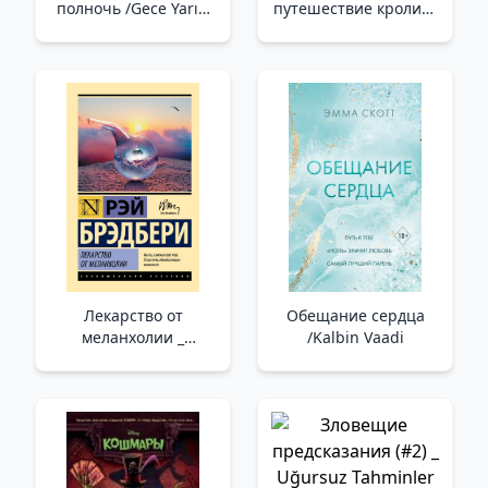
полночь /Gece Yarısı
путешествие кролика
Benimle Buluş
Эдварда /Edward
Rabbit'İn Muhteşem
Yolculuğu
Лекарство от
Обещание сердца
меланхолии _
/Kalbin Vaadi
Melankoli İçin İlaç