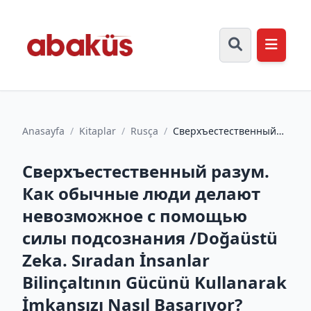
Anasayfa
/
Kitaplar
/
Rusça
/
Сверхъестественный
разум. Как обычные
люди делают
Сверхъестественный разум.
невозможное с п...
Как обычные люди делают
невозможное с помощью
силы подсознания /Doğaüstü
Zeka. Sıradan İnsanlar
Bilinçaltının Gücünü Kullanarak
İmkansızı Nasıl Başarıyor?