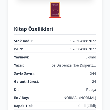
Kitap Özellikleri
Stok Kodu:
9785041867072
ISBN:
9785041867072
Yayınevi:
Eksmo
Yazar:
Joe Dispenza (Joe Dispenz...
Sayfa Sayısı:
544
Garanti Süresi:
24
Dil:
Rusça
En / Boy:
NORMAL (NORMAL)
Kapak Tipi:
Ciltli (Ciltli)