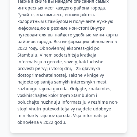
Также в книге вы найдете описания самых
интересных мест каждого района города.
Гуляйте, знакомьтесь, восхищайтесь
колоритным Стамбулом и получайте нужную
информацию в режиме нон-стоп! Внутри
путеводителя вы найдете удобные мини-карты
районов города. Вся информация обновлена в
2022 году. Obnovlennyj ekspress-gid po
Stambulu. V nem soderzhitsja kratkaja
informatsija o gorode, sovety, kak luchshe
provesti pervyj i vtoroj dni, i 25 glavnykh
dostoprimechatelnostej. Takzhe v knige vy
najdete opisanija samykh interesnykh mest
kazhdogo rajona goroda. Guljajte, znakomtes,
voskhischajtes koloritnym Stambulom i
poluchajte nuzhnuju informatsiju v rezhime non-
stop! Vnutri putevoditelja vy najdete udobnye
mini-karty rajonov goroda. Vsja informatsija
obnovlena v 2022 godu.