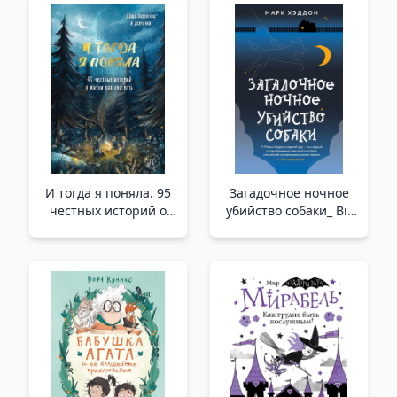
Defteri. 100'Den Fazla
Heyecan Verici Aktivite
(Nane)
И тогда я поняла. 95
Загадочное ночное
честных историй о
убийство собаки_ Bir
жизни как она есть
Köpeğin Gizemli Gece
/Ve Sonra Anladım.
Cinayeti
Hayata Dair 95 Dürüst
Hikaye