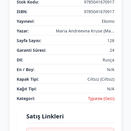
Stok Kodu:
9785041670917
ISBN:
9785041670917
Yayınevi:
Eksmo
Yazar:
Maria Andreevna Kruse (Ma...
Sayfa Sayısı:
128
Garanti Süresi:
24
Dil:
Rusça
En / Boy:
N/A
Kapak Tipi:
Ciltsiz (Ciltsiz)
Kağıt Tipi:
N/A
Kategori:
Туризм (Gezi)
Satış Linkleri