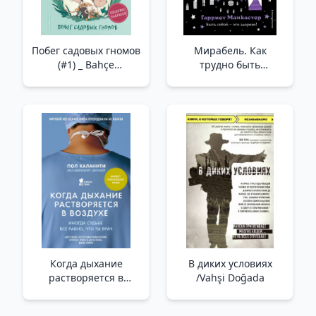
Побег садовых гномов
Мирабель. Как
(#1) _ Bahçe
трудно быть
Cücelerinden Kaçış
послушным! (выпуск
(#1)
2) _ Mirabel. İtaatkar
Olmak Ne Kadar Zor!
(Sayı 2)
Когда дыхание
В диких условиях
растворяется в
/Vahşi Doğada
воздухе. Иногда
судьбе все равно, что