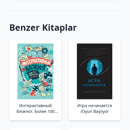
Benzer Kitaplar
Интерактивный
Игра начинается
блокнот. Более 100
/Oyun Başlıyor
увлекательных
активити (мятная)
/Etkileşimli Not