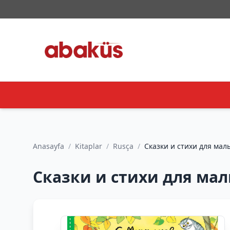
Anasayfa
/
Kitaplar
/
Rusça
/
Сказки и стихи для малыш