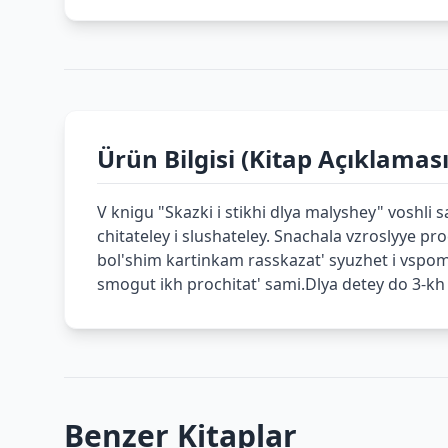
Ürün Bilgisi (Kitap Açıklaması
V knigu "Skazki i stikhi dlya malyshey" voshl
chitateley i slushateley. Snachala vzroslyye p
bol'shim kartinkam rasskazat' syuzhet i vspom
smogut ikh prochitat' sami.Dlya detey do 3-kh 
Benzer Kitaplar