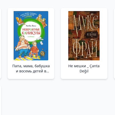
Папа, мама, бабушка
Не мешки _ Çanta
и восемь детей в
Değil
деревне.
Невероятные
каникулы /Köyde
Baba, Anne,
Büyükanne Ve Sekiz
Çocuk. İnanılmaz Tatil