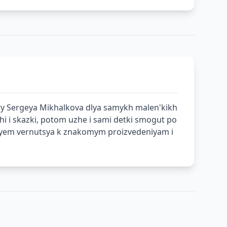
tury Sergeya Mikhalkova dlya samykh malen'kikh
khi i skazki, potom uzhe i sami detki smogut po
stviyem vernutsya k znakomym proizvedeniyam i