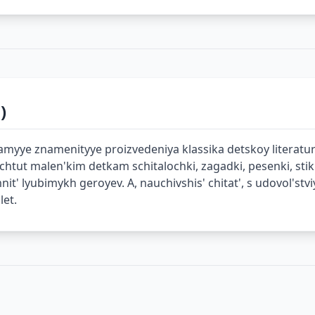
)
i samyye znamenityye proizvedeniya klassika detskoy litera
rochtut malen'kim detkam schitalochki, zagadki, pesenki, sti
nit' lyubimykh geroyev. A, nauchivshis' chitat', s udovol'
let.