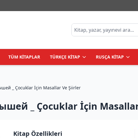
TÜM KİTAPLAR
TÜRKÇE KİTAP
RUSÇA KİTAP
Сказки и стихи для малышей _ Çocuklar İçin Masallar Ve Şiirler
ей _ Çocuklar İçin Masallar 
Kitap Özellikleri