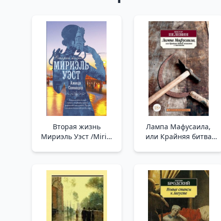
Вторая жизнь
Лампа Мафусаила,
Мириэль Уэст /Miriel
или Крайняя битва
West'İn İkinci Hayatı
чекистов с масонами
/Methuselah'In
Lambası Veya
Chekistlerin
Masonlarla Nihai
Savaşı