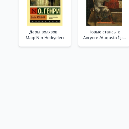
Дары волхвов _
Новые стансы к
Magi'Nin Hediyeleri
Августе /Augusta İçin
Yeni Kıtalar