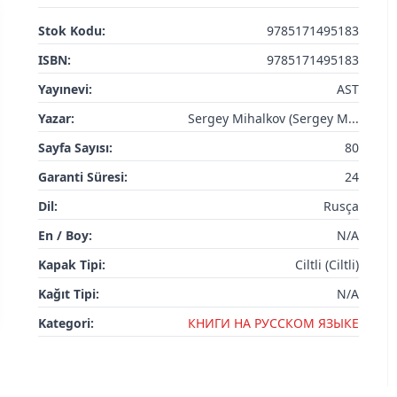
Stok Kodu:
9785171495183
ISBN:
9785171495183
Yayınevi:
AST
Yazar:
Sergey Mihalkov (Sergey M...
Sayfa Sayısı:
80
Garanti Süresi:
24
Dil:
Rusça
En / Boy:
N/A
Kapak Tipi:
Ciltli (Ciltli)
Kağıt Tipi:
N/A
Kategori:
КНИГИ НА РУССКОМ ЯЗЫКЕ