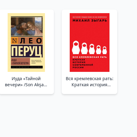
Иуда «Тайной
Вся кремлевская рать:
вечери» /Son Akşam
Краткая история
Yemeği Yahuda
современной России
/Kremlin'İn Tüm
Ordusu: Modern
Rusya'Nın Kısa Tarihi