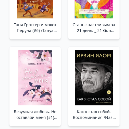
Таня Гроттер и молот
Стань счастливым за
Перуна (#6) /Tanya
21 день. _ 21 Gün
Grotter Ve Perun'Un
İçinde Mutlu Olun.
Çekici (#6)
Безумная любовь. Не
Как я стал собой.
оставляй меня (#1)
Воспоминания /Nasıl
(обрез с цветным
Kendim Oldum.
узором) /Çılgın Aşk.
Hatıralar