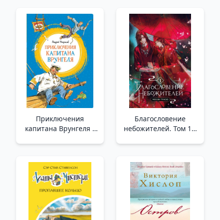
Beni Bırakma (#1)
(Renkli Taşma Payı)
Приключения
Благословение
капитана Врунгеля _
небожителей. Том 1 _
Kaptan Vrungel
Göksellerin Kutsaması.
Maceraları
Ses Seviyesi 1