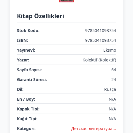
Kitap Özellikleri
Stok Kodu:
9785041093754
ISBN:
9785041093754
Yayınevi:
Eksmo
Yazar:
Kolektif (Kolektif)
Sayfa Sayısı:
64
Garanti Süresi:
24
Dil:
Rusça
En / Boy:
N/A
Kapak Tipi:
N/A
Kağıt Tipi:
N/A
Kategori:
Детская литератураㅤㅤㅤ...