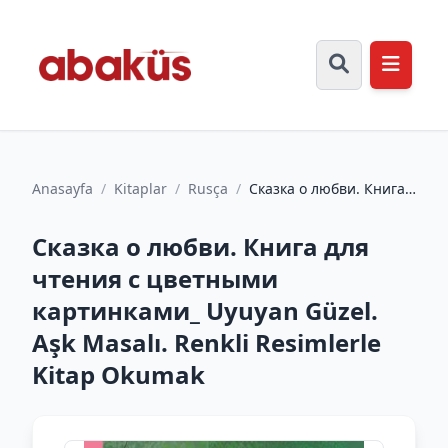
Anasayfa
/
Kitaplar
/
Rusça
/
Сказка о любви. Книга
для чтения с цветными
картинками_ Uyuyan
Сказка о любви. Книга для
Gü...
чтения с цветными
картинками_ Uyuyan Güzel.
Aşk Masalı. Renkli Resimlerle
Kitap Okumak