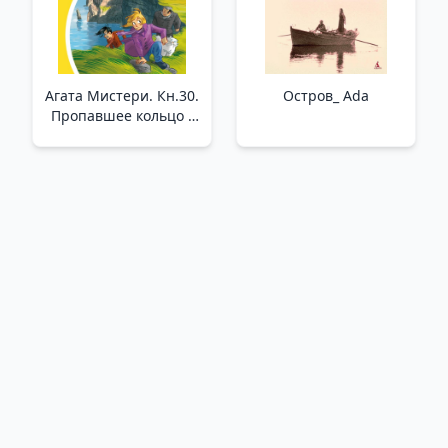
Агата Мистери. Кн.30.
Остров_ Ada
Пропавшее кольцо _
Agatha Misteri. Prens
30. Eksik Yüzük