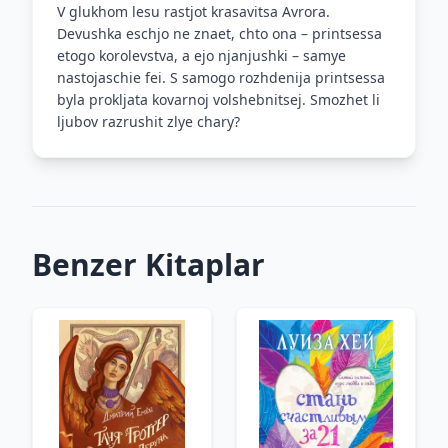
V glukhom lesu rastjot krasavitsa Avrora.
Devushka eschjo ne znaet, chto ona – printsessa
etogo korolevstva, a ejo njanjushki – samye
nastojaschie fei. S samogo rozhdenija printsessa
byla prokljata kovarnoj volshebnitsej. Smozhet li
ljubov razrushit zlye chary?
Benzer Kitaplar