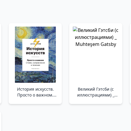
История искусств.
Великий Гэтсби (с
Просто о важном.
иллюстрациями) _
Стили, направления и
Muhteşem Gatsby
течения _ Sanat Tarihi.
Stiller, Yönler Ve
Akımlar