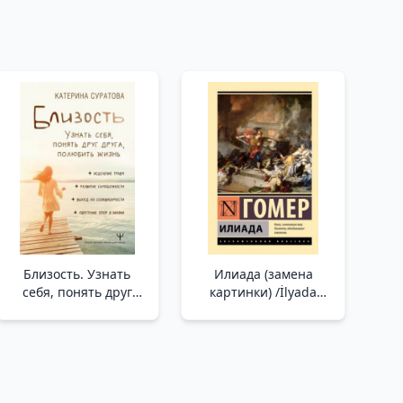
Близость. Узнать
Илиада (замена
себя, понять друг
картинки) /İlyada
друга, полюбить
(Resim Değiştirme)
жизнь /Yakınlık.
Kendinizi Tanıyın,
Birbirinizi Anlayın,
Hayatı Sevin