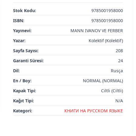
Stok Kodu:
9785001958000
ISBN:
9785001958000
Yayınevi:
MANN IVANOV VE FERBER
Yazar:
Kolektif (Kolektif)
Sayfa Sayısı:
208
Garanti Süresi:
24
Dil:
Rusça
En / Boy:
NORMAL (NORMAL)
Kapak Tipi:
Ciltli (Ciltli)
Kağıt Tipi:
N/A
Kategori:
КНИГИ НА РУССКОМ ЯЗЫКЕ