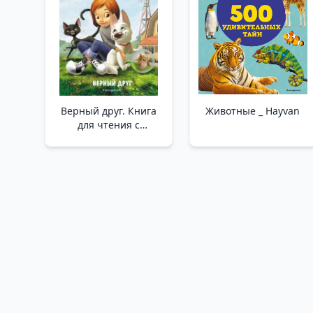
Верный друг. Книга
Животные _ Hayvan
для чтения с
цветными
картинками /Doğru
Arkadaş. Renkli
Resimlerle Kitap
Okumak