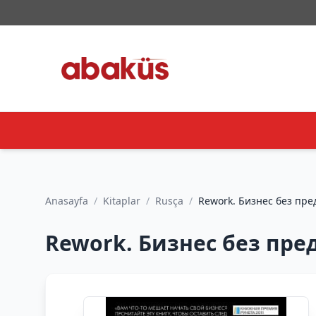
Anasayfa
/
Kitaplar
/
Rusça
/
Rework. Бизнес без предр