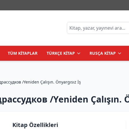
TÜM KİTAPLAR
TÜRKÇE KİTAP
RUSÇA KİTAP
Rework. Бизнес без предрассудков /Yeniden Çalışın. Önyargısız İş
ассудков /Yeniden Çalışın. Ö
Kitap Özellikleri