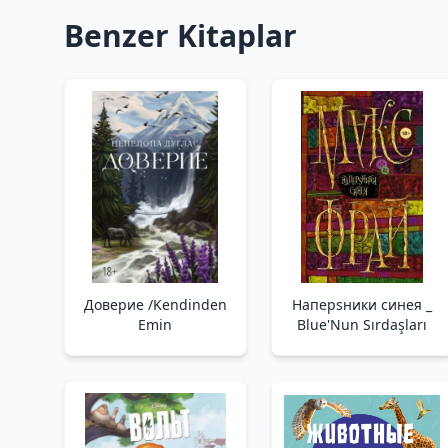
Benzer Kitaplar
Доверие /Kendinden
Наперsники синея _
Emin
Blue'Nun Sırdaşları