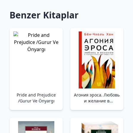
Benzer Kitaplar
Pride and Prejudice
Агония эроса. Любовь
/Gurur Ve Önyargı
и желание в
нарциссическом
обществе /Eros'Un
Acısı. Narsist Bir
Toplumda Aşk Ve Arzu