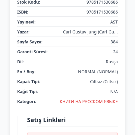
Stok Kodu:
9785171530686
ISBN:
9785171530686
Yayınevi:
AST
Yazar:
Carl Gustav Jung (Carl Gu...
Sayfa Sayısı:
384
Garanti Süresi:
24
Dil:
Rusça
En / Boy:
NORMAL (NORMAL)
Kapak Tipi:
Ciltsiz (Ciltsiz)
Kağıt Tipi:
N/A
Kategori:
КНИГИ НА РУССКОМ ЯЗЫКЕ
Satış Linkleri