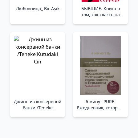
Любовница_ Bir Aşık
БЫВШИЕ. Книга о
том, как класть на
тех, кто хотел класть
на тебя. Смешно о
грустном /Eski. Size
Bahis Oynamak
İsteyenlere Nasıl Bahis
Oynanacağını Anlatan
Bir Kitap. Üzücü Şeyler
Hakkında Komik
Джинн из консервной
6 минут PURE.
банки /Teneke
Ежедневник, который
Kutudaki Cin
изменит вашу жизнь
(продолжение, пудра)
/6 Dakika Saf.
Hayatınızı Değiştirecek