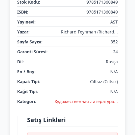
Stok Kodu:
9785171360849
ISBN:
9785171360849
Yayınevi:
AST
Yazar:
Richard Feynman (Richard...
Sayfa Sayısı:
352
Garanti Süresi:
24
Dil:
Rusça
En / Boy:
N/A
Kapak Tipi:
Ciltsiz (Ciltsiz)
Kağıt Tipi:
N/A
Kategori:
Художественная литература...
Satış Linkleri