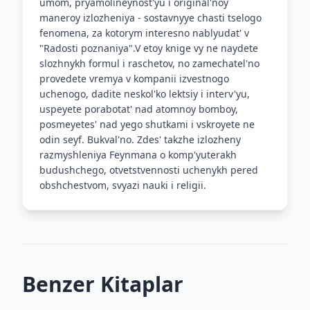
umom, pryamolineynost'yu i original'noy
maneroy izlozheniya - sostavnyye chasti tselogo
fenomena, za kotorym interesno nablyudat' v
"Radosti poznaniya".V etoy knige vy ne naydete
slozhnykh formul i raschetov, no zamechatel'no
provedete vremya v kompanii izvestnogo
uchenogo, dadite neskol'ko lektsiy i interv'yu,
uspeyete porabotat' nad atomnoy bomboy,
posmeyetes' nad yego shutkami i vskroyete ne
odin seyf. Bukval'no. Zdes' takzhe izlozheny
razmyshleniya Feynmana o komp'yuterakh
budushchego, otvetstvennosti uchenykh pered
obshchestvom, svyazi nauki i religii.
Benzer Kitaplar