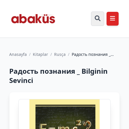
Anasayfa
/
Kitaplar
/
Rusça
/
Радость познания _
Bilginin Sevinci
Радость познания _ Bilginin
Sevinci