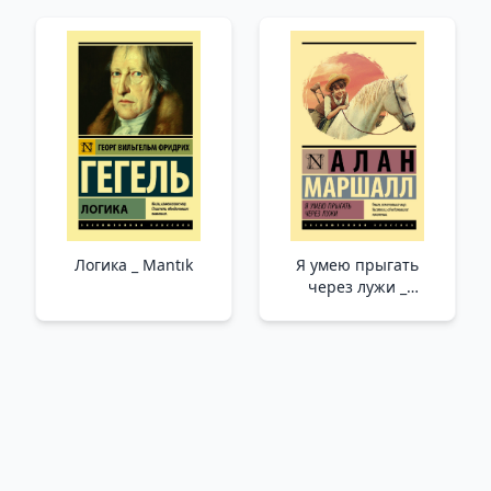
Amerikan Rüyaları
Логика _ Mantık
Я умею прыгать
через лужи _
Birikintilerden
Atlayabilirim