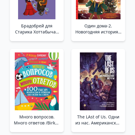
Брадобрей для
Один дома-2.
Старика Хоттабыча _
Новогодняя история _
Eski Hottabych İçin
Evde Tek 2. Yeni Yıl
Markalı
Hikayesi
Много вопросов.
The LAst of Us. Одни
Много ответов /Birkaç
из нас. Американские
Soru. Çok Sayıda
мечты _ Bizden Geriye
Cevap
Kalanlar. Bizden Biri.