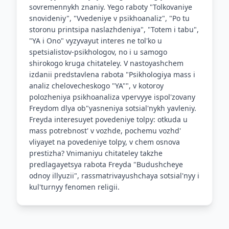
sovremennykh znaniy. Yego raboty "Tolkovaniye
snovideniy", "Vvedeniye v psikhoanaliz", "Po tu
storonu printsipa naslazhdeniya", "Totem i tabu",
"YA i Ono" vyzyvayut interes ne tol'ko u
spetsialistov-psikhologov, no i u samogo
shirokogo kruga chitateley. V nastoyashchem
izdanii predstavlena rabota "Psikhologiya mass i
analiz chelovecheskogo "YA"", v kotoroy
polozheniya psikhoanaliza vpervyye ispol'zovany
Freydom dlya ob"yasneniya sotsial'nykh yavleniy.
Freyda interesuyet povedeniye tolpy: otkuda u
mass potrebnost' v vozhde, pochemu vozhd'
vliyayet na povedeniye tolpy, v chem osnova
prestizha? Vnimaniyu chitateley takzhe
predlagayetsya rabota Freyda "Budushcheye
odnoy illyuzii", rassmatrivayushchaya sotsial'nyy i
kul'turnyy fenomen religii.