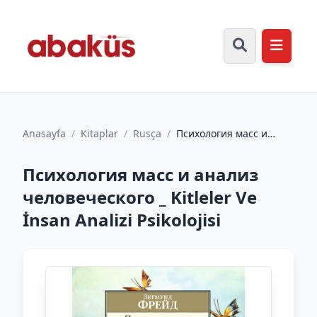
Anasayfa
/
Kitaplar
/
Rusça
/
Психология масс и
анализ человеческого _
Kitleler Ve İnsan Anali...
Психология масс и анализ
человеческого _ Kitleler Ve
İnsan Analizi Psikolojisi