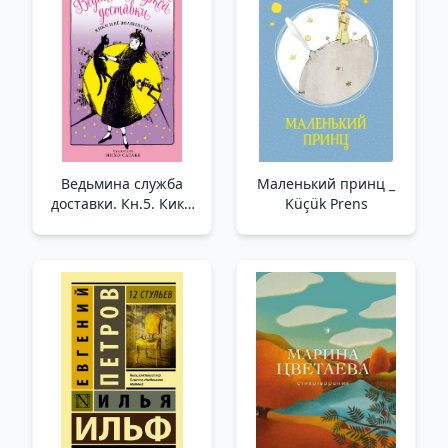
Ведьмина служба
Маленький принц _
доставки. Кн.5. Кики
Küçük Prens
и её волшебство _
Cadı Teslimat Hizmeti.
Prens 5. Kiki Ve Onun
Büyüsü