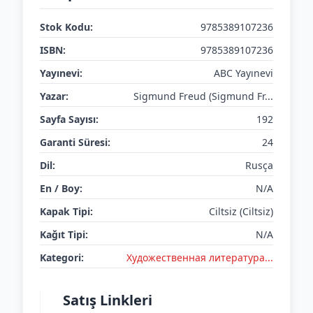
Stok Kodu:
9785389107236
ISBN:
9785389107236
Yayınevi:
ABC Yayınevi
Yazar:
Sigmund Freud (Sigmund Fr...
Sayfa Sayısı:
192
Garanti Süresi:
24
Dil:
Rusça
En / Boy:
N/A
Kapak Tipi:
Ciltsiz (Ciltsiz)
Kağıt Tipi:
N/A
Kategori:
Художественная литература...
Satış Linkleri