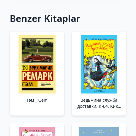
Benzer Kitaplar
Гэм _ Gem
Ведьмина служба
доставки. Кн.4. Кики
и её любовь _ Cadı
Teslimat Hizmeti.
Prens 4. Kiki Ve Onun
Aşkı