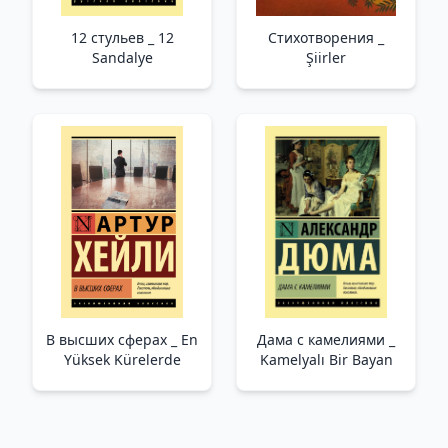
12 стульев _ 12
Стихотворения _
Sandalye
Şiirler
В высших сферах _ En
Дама с камелиями _
Yüksek Kürelerde
Kamelyalı Bir Bayan