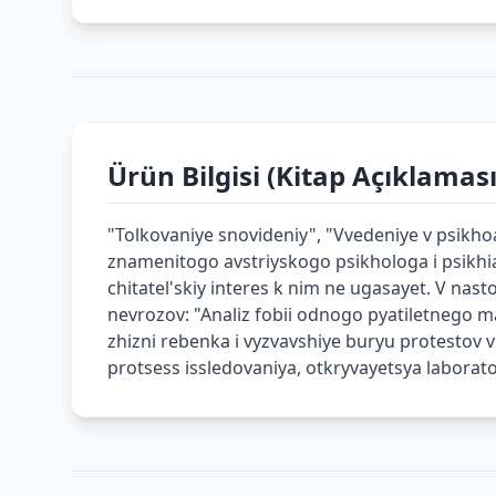
Ürün Bilgisi (Kitap Açıklaması
"Tolkovaniye snovideniy", "Vvedeniye v psikhoa
znamenitogo avstriyskogo psikhologa i psikh
chitatel'skiy interes k nim ne ugasayet. V na
nevrozov: "Analiz fobii odnogo pyatiletnego ma
zhizni rebenka i vyzvavshiye buryu protestov 
protsess issledovaniya, otkryvayetsya laborato