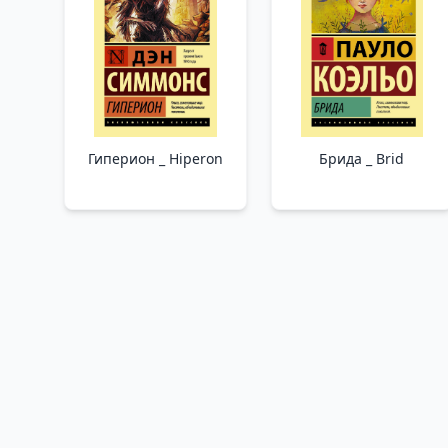
Гиперион _ Hiperon
Брида _ Brid