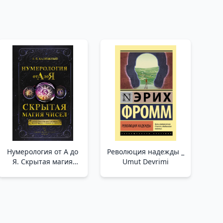
Нумерология от А до
Революция надежды _
Я. Скрытая магия
Umut Devrimi
чисел _ A'Dan Y'Ye
Numeroloji. Sayıların
Gizli Büyüsü