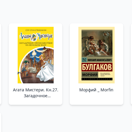
Агата Мистери. Кн.27.
Морфий _ Morfin
Загадочное
происшествие на
Венском балу _ Agatha
Misteri. Prens 27.
Viyana Bala'Daki
Gizemli Olay