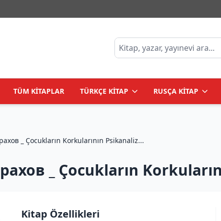
TÜM KİTAPLAR
TÜRKÇE KİTAP
RUSÇA KİTAP
Психоанализ детских страхов _ Çocukların Korkularının Psikanaliz...
хов _ Çocukların Korkularını
Kitap Özellikleri