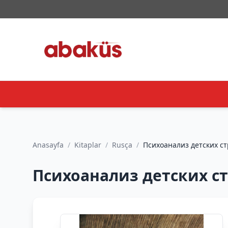
Anasayfa
/
Kitaplar
/
Rusça
/
Психоанализ детских стра