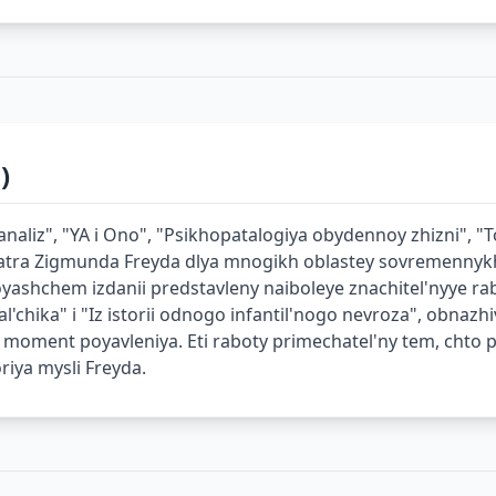
)
naliz", "YA i Ono", "Psikhopatalogiya obydennoy zhizni", "T
iatra Zigmunda Freyda dlya mnogikh oblastey sovremennyk
stoyashchem izdanii predstavleny naiboleye znachitel'nyye r
l'chika" i "Iz istorii odnogo infantil'nogo nevroza", obnaz
v moment poyavleniya. Eti raboty primechatel'ny tem, chto
riya mysli Freyda.