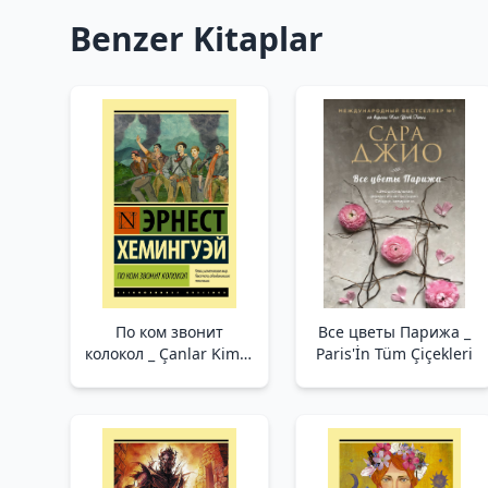
Benzer Kitaplar
По ком звонит
Все цветы Парижа _
колокол _ Çanlar Kimin
Paris'İn Tüm Çiçekleri
İçin Çalıyor