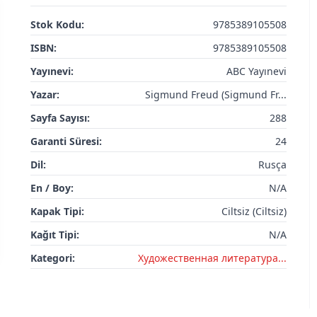
Stok Kodu:
9785389105508
ISBN:
9785389105508
Yayınevi:
ABC Yayınevi
Yazar:
Sigmund Freud (Sigmund Fr...
Sayfa Sayısı:
288
Garanti Süresi:
24
Dil:
Rusça
En / Boy:
N/A
Kapak Tipi:
Ciltsiz (Ciltsiz)
Kağıt Tipi:
N/A
Kategori:
Художественная литература...