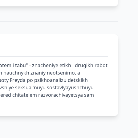
otem i tabu" - znacheniye etikh i drugikh rabot
h nauchnykh znaniy neotsenimo, a
aboty Freyda po psikhoanalizu detskikh
hivshiye seksual'nuyu sostavlyayushchuyu
 pered chitatelem razvorachivayetsya sam