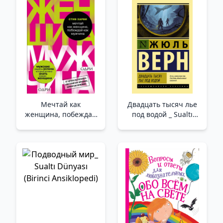
Ansiklopedi (5-7 Yaş)
Мечтай как
Двадцать тысяч лье
женщина, побеждай
под водой _ Sualtı
как мужчина.
Yirmi Bin Lig
Мужские секреты
достижения успеха,
которые должна
знать каждая
женщина_ Kadın Gibi
Dav