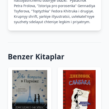
nastoyashchemu dobryye skazki: "Pyatachok"
Petra Frolova, "Istoriya pro porosenka" Gennadiya
Tsyferova, "Toptyzhka" Fedora Khitruka i drugiye.
Krupnyy shrift, yarkiye illyustratsii, uvlekatel'nyye
syuzhety sdelayut chteniye legkim i priyatnym.
Benzer Kitaplar