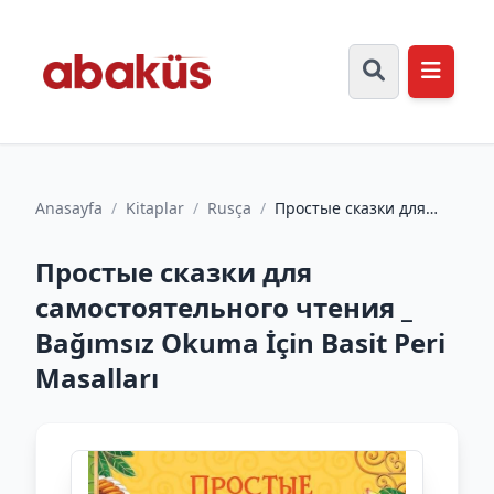
Anasayfa
/
Kitaplar
/
Rusça
/
Простые сказки для
самостоятельного
чтения _ Bağımsız
Простые сказки для
Okuma İçin...
самостоятельного чтения _
Bağımsız Okuma İçin Basit Peri
Masalları