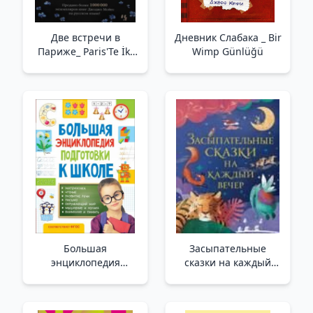
Две встречи в
Дневник Слабака _ Bir
Париже_ Paris'Te İki
Wimp Günlüğü
Görüşme
Большая
Засыпательные
энциклопедия
сказки на каждый
подготовки к школе
вечер _ Her Akşam
(5-7 лет) _ Okula
İçin Uyku Masalları
Hazırlık İçin Büyük