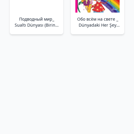
Подводный мир_
Обо всём на свете _
Sualtı Dünyası (Birinci
Dünyadaki Her Şey
Ansiklopedi)
Hakkında