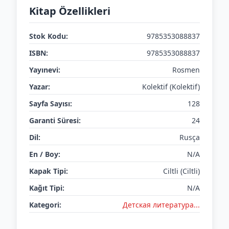
Kitap Özellikleri
Stok Kodu:
9785353088837
ISBN:
9785353088837
Yayınevi:
Rosmen
Yazar:
Kolektif (Kolektif)
Sayfa Sayısı:
128
Garanti Süresi:
24
Dil:
Rusça
En / Boy:
N/A
Kapak Tipi:
Ciltli (Ciltli)
Kağıt Tipi:
N/A
Kategori:
Детская литератураㅤㅤㅤ...