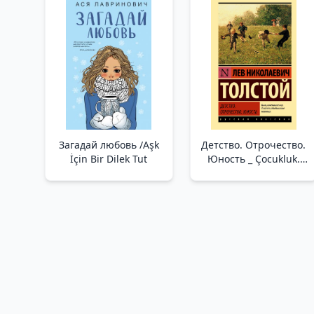
Anahtarı. Pratik
Beslenme
Загадай любовь /Aşk
Детство. Отрочество.
İçin Bir Dilek Tut
Юность _ Çocukluk.
Gençlik. Gençlik