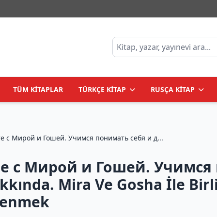
TÜM KİTAPLAR
TÜRKÇE KİTAP
RUSÇA KİTAP
е с Мирой и Гошей. Учимся понимать себя и д...
е с Мирой и Гошей. Учимся 
kında. Mira Ve Gosha İle Birl
ğrenmek