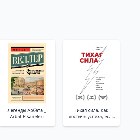
Легенды Арбата _
Тихая сила. Как
Arbat Efsaneleri
достичь успеха, если
не любишь быть в
центре внимания
/Sessiz Güç. İlgi Odağı