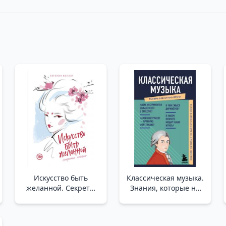
Искусство быть
Классическая музыка.
желанной. Секреты
Знания, которые не
гейши /Arzu Edilme
займут много места _
Sanatı. Bir Geyşanın
Klasik Müzik. Fazla Yer
Sırları
Kaplamayan Bilgi