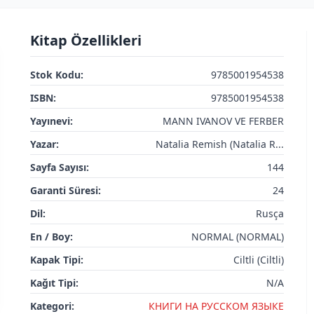
Kitap Özellikleri
Stok Kodu:
9785001954538
ISBN:
9785001954538
Yayınevi:
MANN IVANOV VE FERBER
Yazar:
Natalia Remish (Natalia R...
Sayfa Sayısı:
144
Garanti Süresi:
24
Dil:
Rusça
En / Boy:
NORMAL (NORMAL)
Kapak Tipi:
Ciltli (Ciltli)
Kağıt Tipi:
N/A
Kategori:
КНИГИ НА РУССКОМ ЯЗЫКЕ