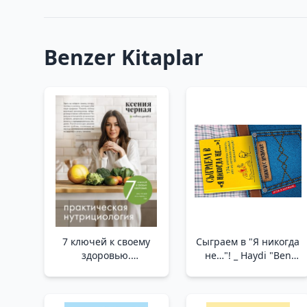
Benzer Kitaplar
7 ключей к своему
Сыграем в "Я никогда
здоровью.
не…"! _ Haydi "Ben
Практическая
Asla..." Oynayalım!
нутрициология
/Sağlığınızın 7