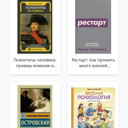
Психотипы человека:
Рестарт: Как прожить
приемы влияния и
много жизней
психологические
/Yeniden Başlat: Birçok
хитрости /İnsan
Hayat Nasıl Yaşanır?
Psikotipleri: Etki
Yöntemleri Ve
Psikolojik Püf Noktaları