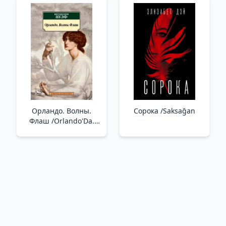
Erkeklerin Anatomisi.
Büyüklerin
Boy, Kilo, Ses
HAstalıkları.
Değişikliği, Hijyen Ve
HAstalıklar Tarihin
Beslenme Hakkında
Akışını Nasıl
Şekillendirdi?
Орландо. Волны.
Сорока /Saksağan
Флаш /Orlando'Da.
Dalgalar. Yıkama