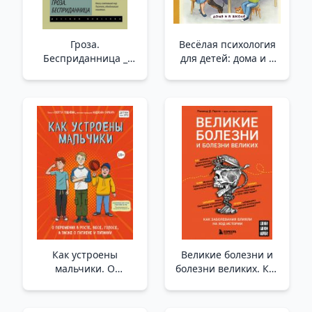
Гроза.
Весёлая психология
Бесприданница _
для детей: дома и в
Fırtına. Şanssız
школе /Çocuklar İçin
Eğlenceli Psikoloji:
Evde Ve Okulda
Как устроены
Великие болезни и
мальчики. О
болезни великих. Как
переменах в росте,
заболевания влияли
весе, голосе, а также
на ход истории _
о гигиене и питании _
Büyük HAstalıklar Ve