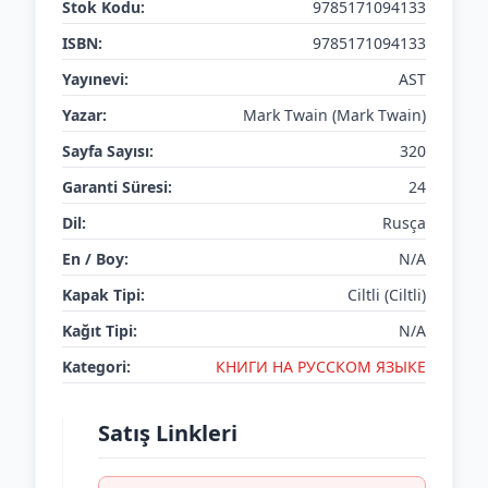
Stok Kodu:
9785171094133
ISBN:
9785171094133
Yayınevi:
AST
Yazar:
Mark Twain (Mark Twain)
Sayfa Sayısı:
320
Garanti Süresi:
24
Dil:
Rusça
En / Boy:
N/A
Kapak Tipi:
Ciltli (Ciltli)
Kağıt Tipi:
N/A
Kategori:
КНИГИ НА РУССКОМ ЯЗЫКЕ
Satış Linkleri