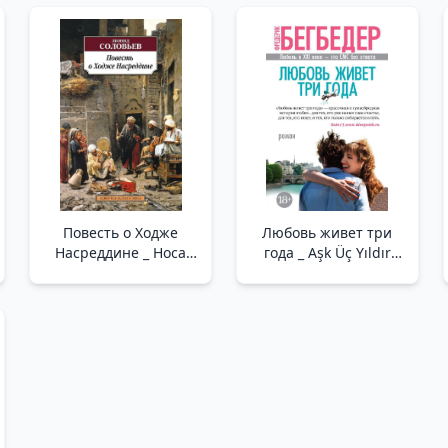
Повесть о Ходже
Любовь живет три
Насреддине _ Hoca
года _ Aşk Üç Yıldır
Nasreddin'İn Hikayesi
Hayatlar