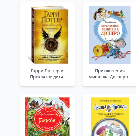
Гарри Поттер и
Приключения
Проклятое дитя.
мышонка Десперо _
Части первая и
Fare Despeo'Nun
вторая. Финальная
Macerası
версия сценария M8 _
Harry Potter Ve Lanetli
Çocuk. 1-2