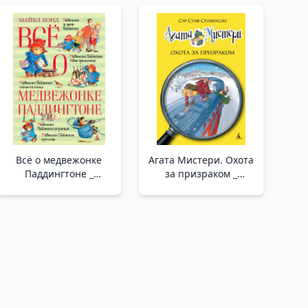
Всё о медвежонке
Агата Мистери. Охота
Паддингтоне _
за призраком _
Paddington Bear
Agatha Misteri.
Hakkında Her Şey
Hayalet İçin Avcılık