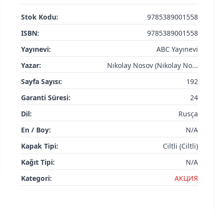
Stok Kodu:
9785389001558
ISBN:
9785389001558
Yayınevi:
ABC Yayınevi
Yazar:
Nikolay Nosov (Nikolay No...
Sayfa Sayısı:
192
Garanti Süresi:
24
Dil:
Rusça
En / Boy:
N/A
Kapak Tipi:
Ciltli (Ciltli)
Kağıt Tipi:
N/A
Kategori:
АКЦИЯ