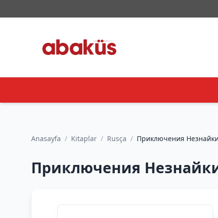
Anasayfa
/
Kitaplar
/
Rusça
/
Приключения Незнайки и