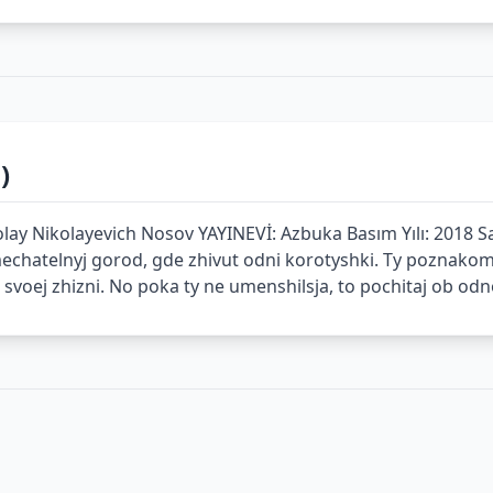
)
lay Nikolayevich Nosov YAYINEVİ: Azbuka Basım Yılı: 2018 Sayfa
atelnyj gorod, gde zhivut odni korotyshki. Ty poznakomils
z svoej zhizni. No poka ty ne umenshilsja, to pochitaj ob od