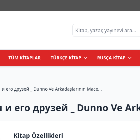
TÜM KİTAPLAR
TÜRKÇE KİTAP
RUSÇA KİTAP
Приключения Незнайки и его друзей _ Dunno Ve Arkadaşlarının Mace...
 его друзей _ Dunno Ve Arka
Kitap Özellikleri