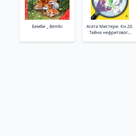
Бемби _ Bembi
Агата Мистери. Кн.20.
Тайна нефритового
дракона _ Agatha
Misteri. Prens 20.
Yeşim Ejderhasının
Sırrı