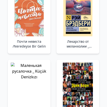
Почти невеста
Лекарство от
/Neredeyse Bir Gelin
меланхолии _
Melankoli İçin İlaç