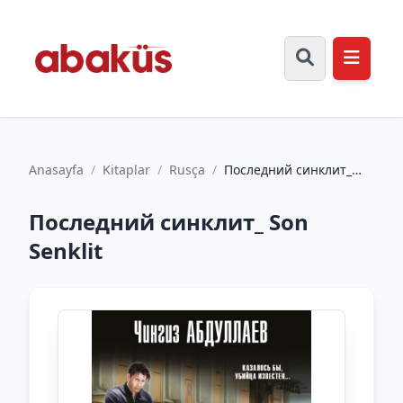
Anasayfa
/
Kitaplar
/
Rusça
/
Последний синклит_
Son Senklit
Последний синклит_ Son
Senklit