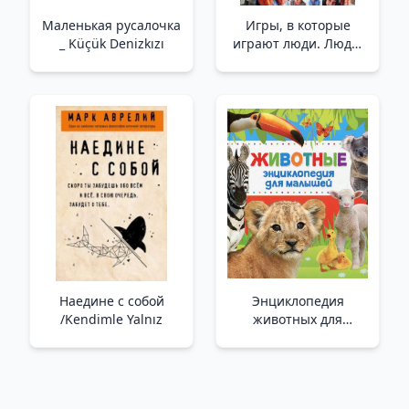
Маленькая русалочка
Игры, в которые
_ Küçük Denizkızı
играют люди. Люди,
которые играют в
игры _ İnsanların
Oynadıkları Oyunlar.
Oyun Oynayan
İnsanlar
Наедине с собой
Энциклопедия
/Kendimle Yalnız
животных для
малышей _ Hayvanlar.
Çocuklar İçin
Ansiklopedi