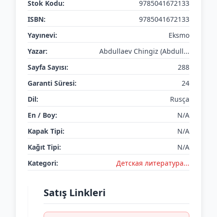
Stok Kodu:
9785041672133
ISBN:
9785041672133
Yayınevi:
Eksmo
Yazar:
Abdullaev Chingiz (Abdull...
Sayfa Sayısı:
288
Garanti Süresi:
24
Dil:
Rusça
En / Boy:
N/A
Kapak Tipi:
N/A
Kağıt Tipi:
N/A
Kategori:
Детская литератураㅤㅤㅤ...
Satış Linkleri