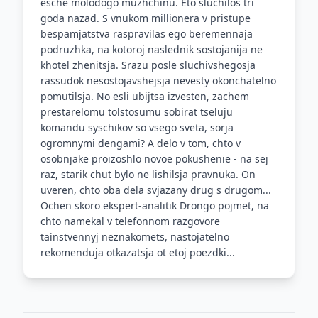
esche molodogo muzhchinu. Eto sluchilos tri
goda nazad. S vnukom millionera v pristupe
bespamjatstva raspravilas ego beremennaja
podruzhka, na kotoroj naslednik sostojanija ne
khotel zhenitsja. Srazu posle sluchivshegosja
rassudok nesostojavshejsja nevesty okonchatelno
pomutilsja. No esli ubijtsa izvesten, zachem
prestarelomu tolstosumu sobirat tseluju
komandu syschikov so vsego sveta, sorja
ogromnymi dengami? A delo v tom, chto v
osobnjake proizoshlo novoe pokushenie - na sej
raz, starik chut bylo ne lishilsja pravnuka. On
uveren, chto oba dela svjazany drug s drugom...
Ochen skoro ekspert-analitik Drongo pojmet, na
chto namekal v telefonnom razgovore
tainstvennyj neznakomets, nastojatelno
rekomenduja otkazatsja ot etoj poezdki...