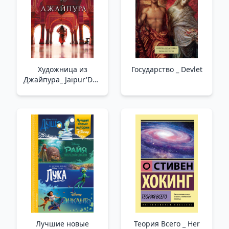
Художница из
Государство _ Devlet
Джайпура_ Jaipur'Dan
Sanatçı
Лучшие новые
Теория Всего _ Her