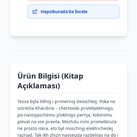
Hepsiburada'da İncele
Ürün Bilgisi (Kitap
Açıklaması)
Tessa byla tikhoj i primernoj devochkoj. Poka ne
vstretila Khardina – chertovski privlekatelnogo,
po-nastojaschemu plokhogo parnja, kotoromu
plevat na vse pravila. Mezhdu nimi promelknula
ne prosto iskra, eto byl moschnyj elektricheskij
razrjad. Tak ikh zhizn navsegda razdelilas na do i