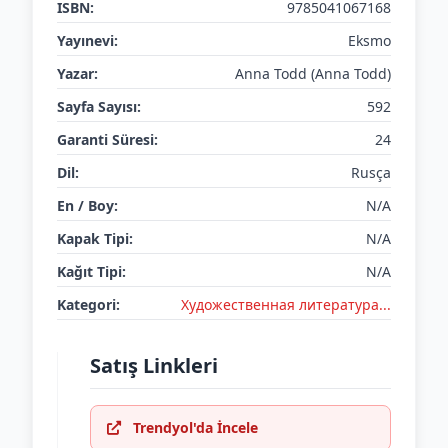
ISBN:
9785041067168
Yayınevi:
Eksmo
Yazar:
Anna Todd (Anna Todd)
Sayfa Sayısı:
592
Garanti Süresi:
24
Dil:
Rusça
En / Boy:
N/A
Kapak Tipi:
N/A
Kağıt Tipi:
N/A
Kategori:
Художественная литература...
Satış Linkleri
Trendyol'da İncele