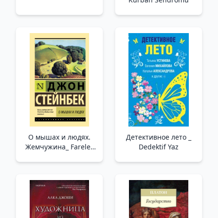
О мышах и людях.
Детективное лето _
Жемчужина_ Fareler
Dedektif Yaz
Ve İnsanlar Hakkında.
İnci