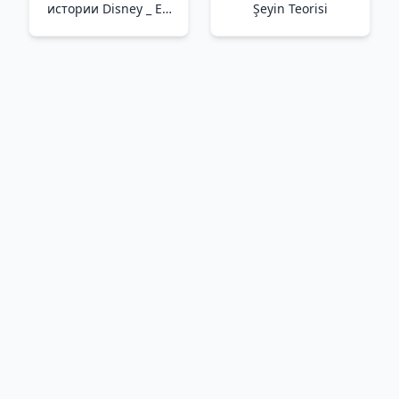
истории Disney _ En
Şeyin Teorisi
İyi Yeni Disney
Hikayeleri