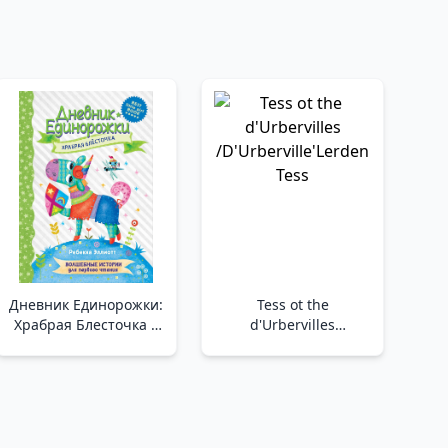
Дневник Единорожки:
Tess ot the
Храбрая Блесточка _
d'Urbervilles
Unicorn Günlüğü:
/D'Urberville'Lerden
Cesur Işıltı
Tess