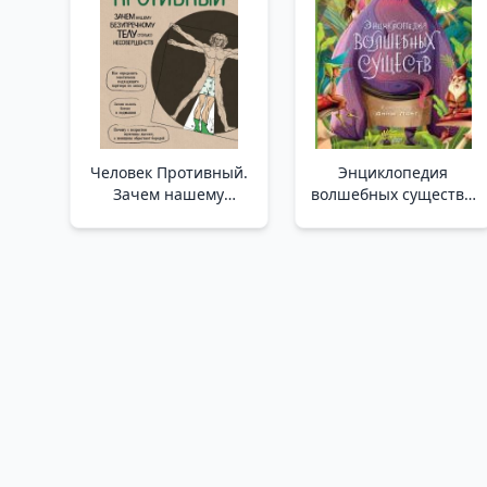
Yaşamı Tanımlayan 38
Keşfi
Человек Противный.
Энциклопедия
Зачем нашему
волшебных существ _
безупречному телу
Sihirli Yaratıkların
столько
Ansiklopedisi
несовершенств /
İğrenç Adam.
Kusursuz
Vücudumuzun Neden
Bu Kadar Çok Kusura
İhtiyacı Var?