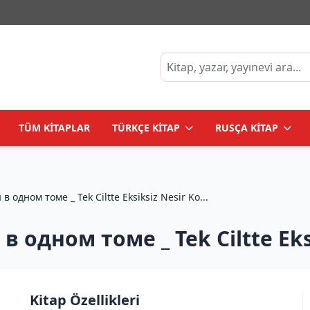
TÜM KİTAPLAR
TÜRKÇE KİTAP
RUSÇA KİTAP
одном томе _ Tek Ciltte Eksiksiz Nesir Ko...
 одном томе _ Tek Ciltte Eks
Kitap Özellikleri