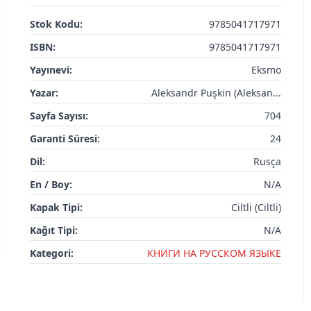
Stok Kodu:
9785041717971
ISBN:
9785041717971
Yayınevi:
Eksmo
Yazar:
Aleksandr Puşkin (Aleksan...
Sayfa Sayısı:
704
Garanti Süresi:
24
Dil:
Rusça
En / Boy:
N/A
Kapak Tipi:
Ciltli (Ciltli)
Kağıt Tipi:
N/A
Kategori:
КНИГИ НА РУССКОМ ЯЗЫКЕ