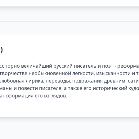
)
сспорно величайший русский писатель и поэт - реформа
м творчестве необыкновенной легкости, изысканности и 
, любовная лирика, переводы, подражания древним, сат
оманы и повести писателя, а также его исторический худ
ансформация его взглядов.