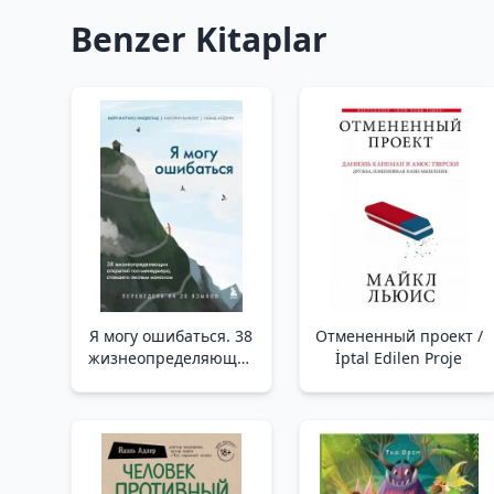
Benzer Kitaplar
Я могу ошибаться. 38
Отмененный проект /
жизнеопределяющих
İptal Edilen Proje
открытий топ-
менеджера, ставшего
лесным монахом _
Yanlış Olabilirim.
Orman Keşişi Olan Üst
Düzey Bir Yöneticinin