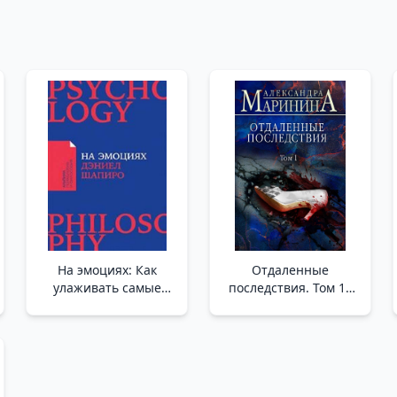
На эмоциях: Как
Отдаленные
улаживать самые
последствия. Том 1_
болезненные
Uzun Vadeli Sonuçlar.
конфликты в семье и
Ses Seviyesi 1
на работе (покет)
/Duygular Üzerine:
Ailede Ve İşyerinde
(Cepte) En Acı Verici