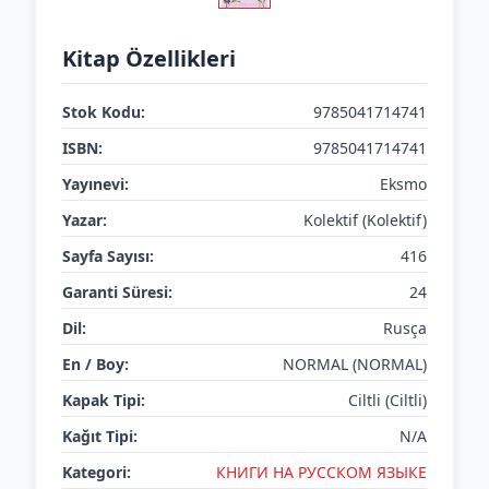
Kitap Özellikleri
Stok Kodu:
9785041714741
ISBN:
9785041714741
Yayınevi:
Eksmo
Yazar:
Kolektif (Kolektif)
Sayfa Sayısı:
416
Garanti Süresi:
24
Dil:
Rusça
En / Boy:
NORMAL (NORMAL)
Kapak Tipi:
Ciltli (Ciltli)
Kağıt Tipi:
N/A
Kategori:
КНИГИ НА РУССКОМ ЯЗЫКЕ