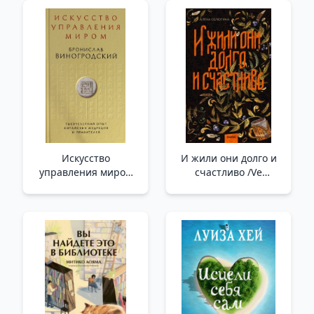
начинающих _
Çakralar. Enerji
Merkezleriyle
Çalışmaya Yeni
Başlayanlar İçin
Rehber
Искусство
И жили они долго и
управления миром
счастливо /Ve
/Dünyayı Yönetme
Sonsuza Kadar Mutlu
Sanatı
Yaşadılar