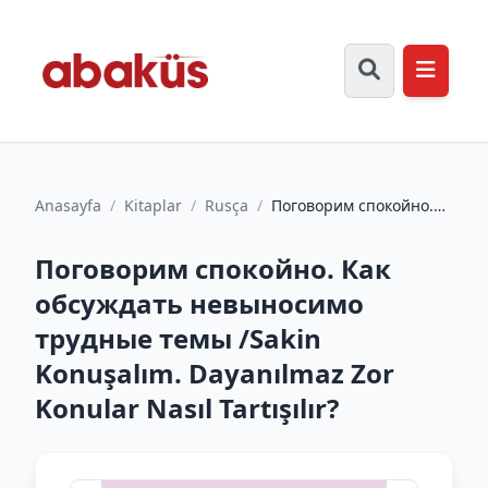
Anasayfa
/
Kitaplar
/
Rusça
/
Поговорим спокойно.
Как обсуждать
невыносимо трудные
Поговорим спокойно. Как
темы /Sakin...
обсуждать невыносимо
трудные темы /Sakin
Konuşalım. Dayanılmaz Zor
Konular Nasıl Tartışılır?