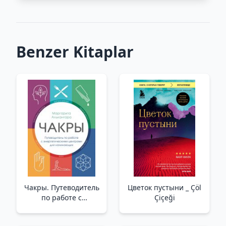
Benzer Kitaplar
Чакры. Путеводитель
Цветок пустыни _ Çöl
по работе с
Çiçeği
энергетическими
центрами для