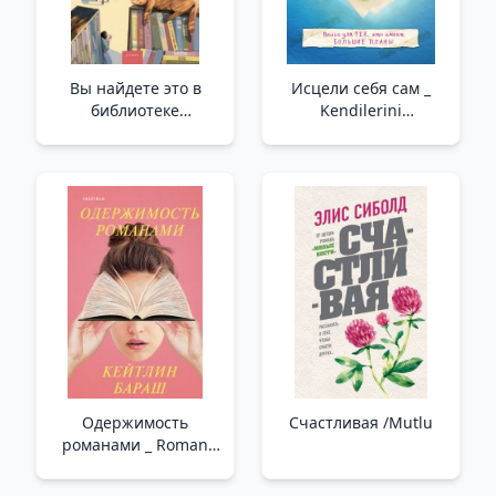
Вы найдете это в
Исцели себя сам _
библиотеке
Kendilerini
/Kütüphanede
İyileştirmek
Bulacaksın
Одержимость
Счастливая /Mutlu
романами _ Roman
Takıntısı