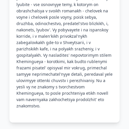
lyubite - vse osnovnyye temy, k kotorym on
obrashchalsya v svoikh romanakh - chelovek na
voyne i chelovek posle voyny, poisk sebya,
druzhba, odinochestvo, predatel'stvo blizkikh, i,
nakonets, lyubov'. Vy pobyvayete i na ispanskoy
korride, i v malen'kikh privokzal'nykh
zabegalovkakh gde-to v Shveytsarii, i v
parizhskikh kafe, i na polyakh srazheniy, i v
gospitalyakh. Vy nasladites' nepovtorimym stilem
Khemingueya - korotkimi, kak budto rublenymi
frazami pisatel' opisyval mir vokrug, primechal
samyye neprimechatel'nyye detali, peredaval yele
ulovimyye ottenki chuvstv i perezhivaniy. Nu a
yesli vy ne znakomy s tvorchestvom
Khemingueya, to posle prochteniya etikh novell
vam navernyaka zakhochetsya prodolzhit' eto
znakomstvo.