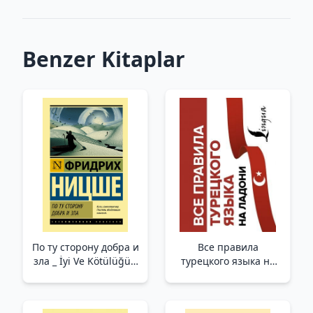
Benzer Kitaplar
По ту сторону добра и
Все правила
зла _ İyi Ve Kötülüğün
турецкого языка на
Diğer Tarafında
ладони_ Türk Dilinin
Tüm Kuralları
Avucunuzun İçinde