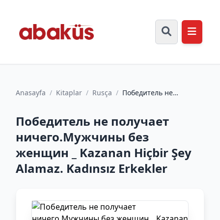
Anasayfa
/
Kitaplar
/
Rusça
/
Победитель не
получает
ничего.Мужчины без
Победитель не получает
женщин _ Kazanan
Hiçbir...
ничего.Мужчины без
женщин _ Kazanan Hiçbir Şey
Alamaz. Kadınsız Erkekler