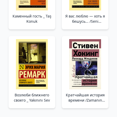
Каменный гость _ Taş
Я вас люблю — хоть я
Konuk
бешусь... /Seni
Seviyorum - Kızgın
Olsam Da...
Возлюби ближнего
Кратчайшая история
своего _ Yakınını Sev
времени /Zamanın
Kısa Tarihi