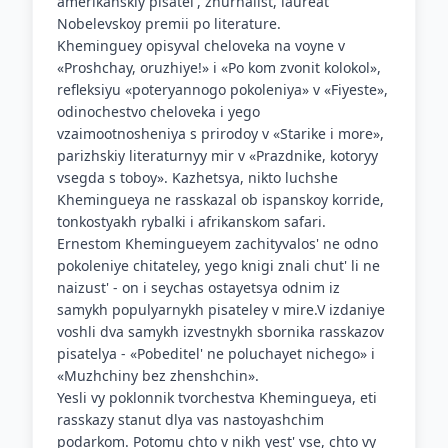
amerikanskiy pisatel', zhurnalist, laureat
Nobelevskoy premii po literature.
Kheminguey opisyval cheloveka na voyne v
«Proshchay, oruzhiye!» i «Po kom zvonit kolokol»,
refleksiyu «poteryannogo pokoleniya» v «Fiyeste»,
odinochestvo cheloveka i yego
vzaimootnosheniya s prirodoy v «Starike i more»,
parizhskiy literaturnyy mir v «Prazdnike, kotoryy
vsegda s toboy». Kazhetsya, nikto luchshe
Khemingueya ne rasskazal ob ispanskoy korride,
tonkostyakh rybalki i afrikanskom safari.
Ernestom Khemingueyem zachityvalos' ne odno
pokoleniye chitateley, yego knigi znali chut' li ne
naizust' - on i seychas ostayetsya odnim iz
samykh populyarnykh pisateley v mire.V izdaniye
voshli dva samykh izvestnykh sbornika rasskazov
pisatelya - «Pobeditel' ne poluchayet nichego» i
«Muzhchiny bez zhenshchin».
Yesli vy poklonnik tvorchestva Khemingueya, eti
rasskazy stanut dlya vas nastoyashchim
podarkom. Potomu chto v nikh yest' vse, chto vy