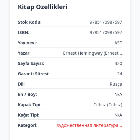
Kitap Özellikleri
Stok Kodu:
9785170987597
ISBN:
9785170987597
Yayınevi:
AST
Yazar:
Ernest Hemingway (Ernest...
Sayfa Sayısı:
320
Garanti Süresi:
24
Dil:
Rusça
En / Boy:
N/A
Kapak Tipi:
Ciltsiz (Ciltsiz)
Kağıt Tipi:
N/A
Kategori:
Художественная литература...