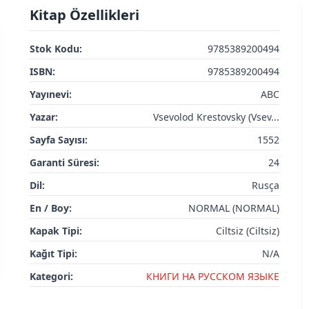
Kitap Özellikleri
Stok Kodu:
9785389200494
ISBN:
9785389200494
Yayınevi:
ABC
Yazar:
Vsevolod Krestovsky (Vsev...
Sayfa Sayısı:
1552
Garanti Süresi:
24
Dil:
Rusça
En / Boy:
NORMAL (NORMAL)
Kapak Tipi:
Ciltsiz (Ciltsiz)
Kağıt Tipi:
N/A
Kategori:
КНИГИ НА РУССКОМ ЯЗЫКЕ