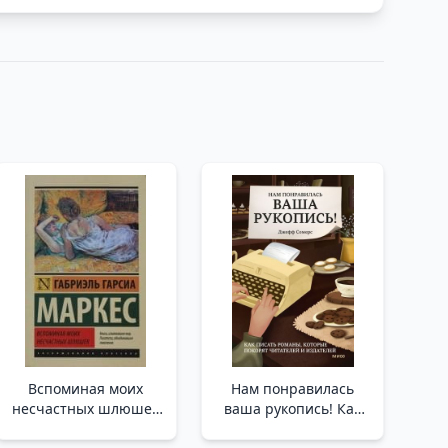
Вспоминая моих
Нам понравилась
несчастных шлюшек
ваша рукопись! Как
_ Benim Hüzünlü
писать романы,