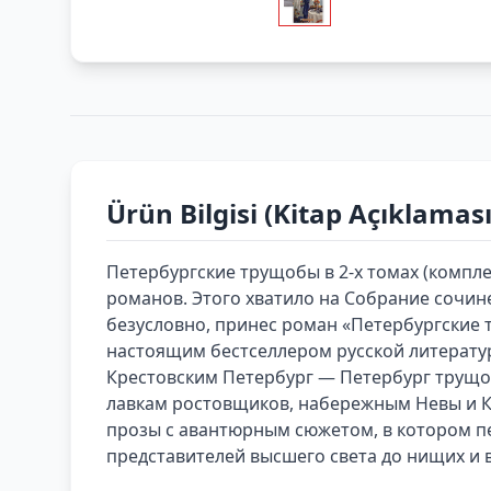
Ürün Bilgisi (Kitap Açıklaması
Петербургские трущобы в 2-х томах (компле
романов. Этого хватило на Собрание сочине
безусловно, принес роман «Петербургские 
настоящим бестселлером русской литерату
Крестовским Петербург — Петербург трущоб
лавкам ростовщиков, набережным Невы и Кр
прозы с авантюрным сюжетом, в котором п
представителей высшего света до нищих и в