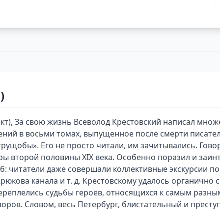
)
кт), За свою жизнь Всеволод Крестовский написал множе
ний в восьми томах, выпущенное после смерти писателя
трущобы». Его не просто читали, им зачитывались. Гов
ры второй половины XIX века. Особенно поразил и заи
: читатели даже совершали коллективные экскурсии по
юкова канала и т. д. Крестовскому удалось органично
ереплелись судьбы героев, относящихся к самым разн
оров. Словом, весь Петербург, блистательный и престу