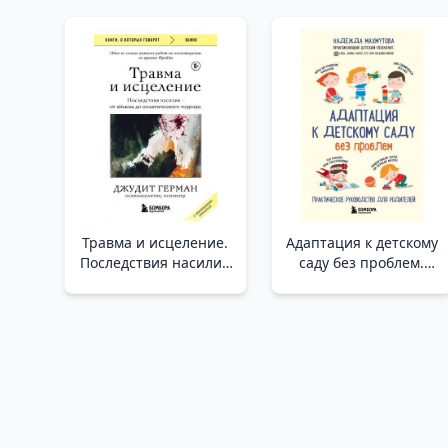
отношения (новое
Ventura Ve
оформление) /Birlikte
"Dokuzuncu Krallık"
Olacağız. Kaybedilen
Yakınlık Nasıl Yeniden
Kazanılır Ve İlişkiler
Nasıl Kurtarılır (Yeni
Tasarım)
Травма и исцеление.
Адаптация к детскому
Последствия насилия
саду без проблем.
от абьюза до
Практическое
политического
руководство для
террора (с
родителей
обновленным
/Anaokuluna Sorunsuz
эпилогом) /Travma Ve
Uyum. Ebeveynler İçin
İyileşme. İstismardan
Pratik Rehber
Siyasi Teröre Kadar
Şiddetin Sonuçları
(Güncellenmiş