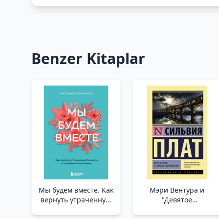
Benzer Kitaplar
Мы будем вместе. Как
Мэри Вентура и
вернуть утраченную
"Девятое
близость и сохранить
королевство" /Mary