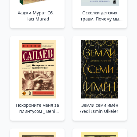
Хаджи-Мурат Сб. _
Осколки детских
Hacı Murad
травм. Почему мы
болеем и как это
остановить (покет) /
Çocukluk Travmasının
Parçaları. Neden
Hastalanırız Ve Bunu
Nasıl Durdurabiliriz
(Cep)
Похороните меня за
Земли семи имён
плинтусом _ Beni
/Yedi İsmin Ülkeleri
Kaloriferin Arkasına
Göm