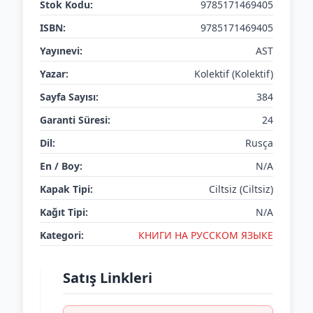
Stok Kodu:
9785171469405
ISBN:
9785171469405
Yayınevi:
AST
Yazar:
Kolektif (Kolektif)
Sayfa Sayısı:
384
Garanti Süresi:
24
Dil:
Rusça
En / Boy:
N/A
Kapak Tipi:
Ciltsiz (Ciltsiz)
Kağıt Tipi:
N/A
Kategori:
КНИГИ НА РУССКОМ ЯЗЫКЕ
Satış Linkleri