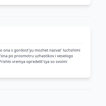
go ona s gordost'yu mozhet nazvat' luchshimi
n'ona po prosmotru uzhastikov i veselogo
Prishlo vremya opredelit'sya so svoimi