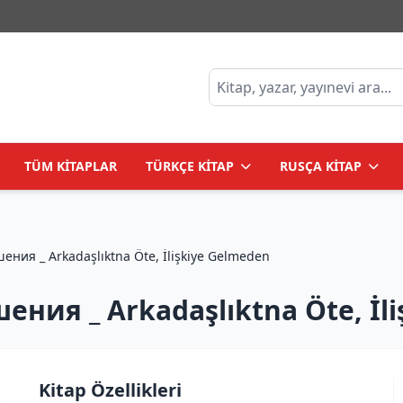
TÜM KİTAPLAR
TÜRKÇE KİTAP
RUSÇA KİTAP
Передружба. Недоотношения _ Arkadaşlıktna Öte, İlişkiye Gelmeden
ия _ Arkadaşlıktna Öte, İli
Kitap Özellikleri