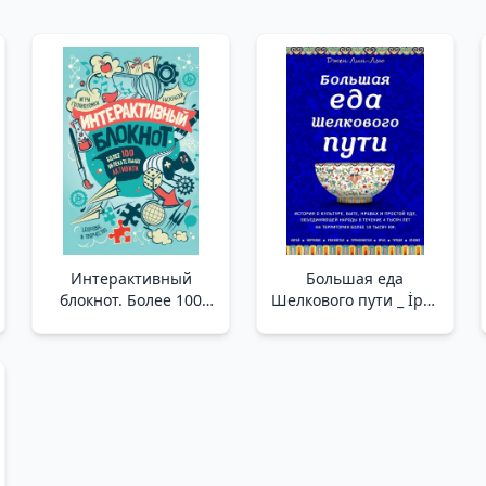
Интерактивный
Большая еда
блокнот. Более 100
Шелкового пути _ İpek
увлекательных
Yolu'Nun Büyük
активити (мятная)
Yiyecekleri
/Etkileşimli Not Defteri.
100'Den Fazla Heyecan
Verici Aktivite (Nane)