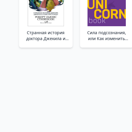
Странная история
Сила подсознания,
доктора Джекила и
или Как изменить
мистера Хайда /Dr
жизнь за 4 недели _
Jekyll Ve Bay Hyde'In
Bilinçaltının Gücü Veya
Tuhaf Hikayesi
4 Hafta İçinde Hayatı
Nasıl Değiştireceğiniz