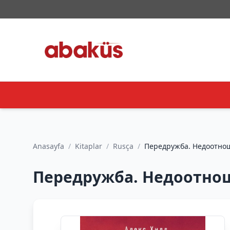
Anasayfa
/
Kitaplar
/
Rusça
/
Передружба. Недоотношен