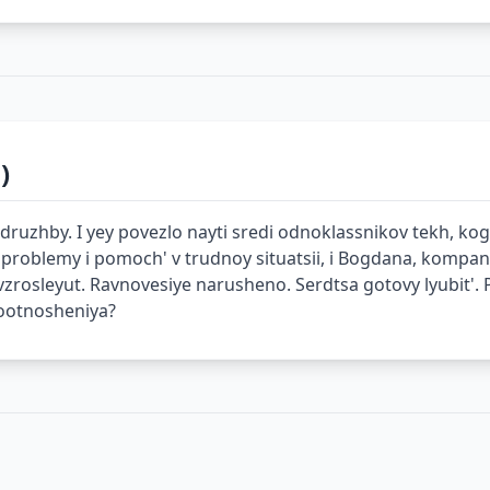
)
ruzhby. I yey povezlo nayti sredi odnoklassnikov tekh, ko
i problemy i pomoch' v trudnoy situatsii, i Bogdana, kompa
zrosleyut. Ravnovesiye narusheno. Serdtsa gotovy lyubit'. 
dootnosheniya?