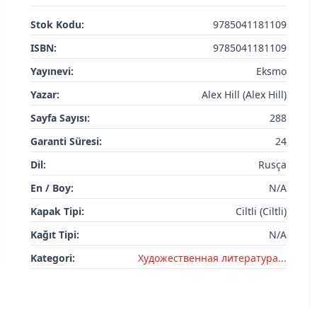
Stok Kodu:
9785041181109
ISBN:
9785041181109
Yayınevi:
Eksmo
Yazar:
Alex Hill (Alex Hill)
Sayfa Sayısı:
288
Garanti Süresi:
24
Dil:
Rusça
En / Boy:
N/A
Kapak Tipi:
Ciltli (Ciltli)
Kağıt Tipi:
N/A
Kategori:
Художественная литература...