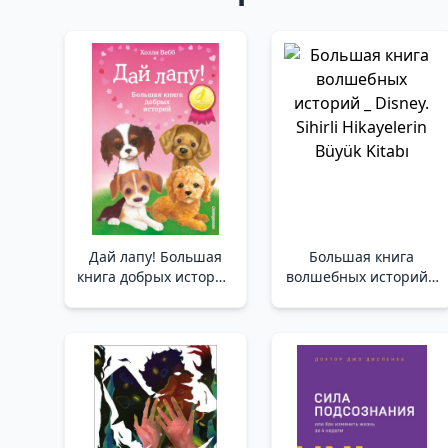
Дай лапу! Большая
Большая книга
книга добрых историй
волшебных историй _
/Bana Pençeni Ver!
Disney. Sihirli
Güzel Hikayelerden
Hikayelerin Büyük
Oluşan Büyük Bir Kitap
Kitabı