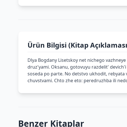
Ürün Bilgisi (Kitap Açıklaması
Dlya Bogdany Lisetskoy net nichego vazhneye d
druz'yami. Oksanu, gotovuyu razdelit' devich'
soseda po parte. No detstvo ukhodit, rebyata v
chuvstvami. Chto zhe eto: peredruzhba ili ne
Benzer Kitaplar