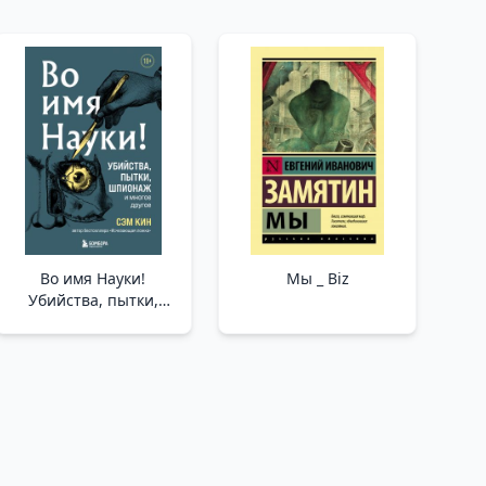
Во имя Науки!
Мы _ Biz
Убийства, пытки,
шпионаж и многое
другое /Bilim Adına!
Cinayet, İşkence,
Casusluk Ve Daha
Fazlası