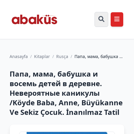
Anasayfa
/
Kitaplar
/
Rusça
/
Папа, мама, бабушка и
восемь детей в
деревне. Невероятные
Папа, мама, бабушка и
каникул...
восемь детей в деревне.
Невероятные каникулы
/Köyde Baba, Anne, Büyükanne
Ve Sekiz Çocuk. İnanılmaz Tatil