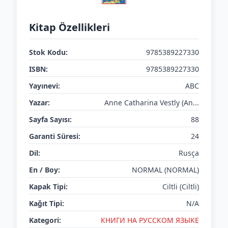
Kitap Özellikleri
Stok Kodu:
9785389227330
ISBN:
9785389227330
Yayınevi:
ABC
Yazar:
Anne Catharina Vestly (An...
Sayfa Sayısı:
88
Garanti Süresi:
24
Dil:
Rusça
En / Boy:
NORMAL (NORMAL)
Kapak Tipi:
Ciltli (Ciltli)
Kağıt Tipi:
N/A
Kategori:
КНИГИ НА РУССКОМ ЯЗЫКЕ