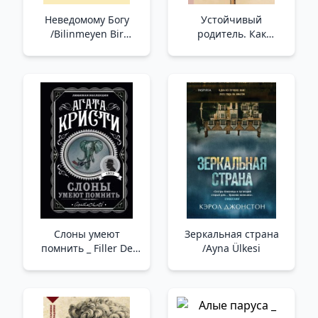
Неведомому Богу
Устойчивый
/Bilinmeyen Bir
родитель. Как
Tanrıya
любить,
поддерживать и не
терять себя /Dayanıklı
Ebeveyn. Kendinizi
Nasıl Seversiniz,
Desteklersiniz Ve
Kaybetmezsiniz
Слоны умеют
Зеркальная страна
помнить _ Filler De
/Ayna Ülkesi
Hatırlar