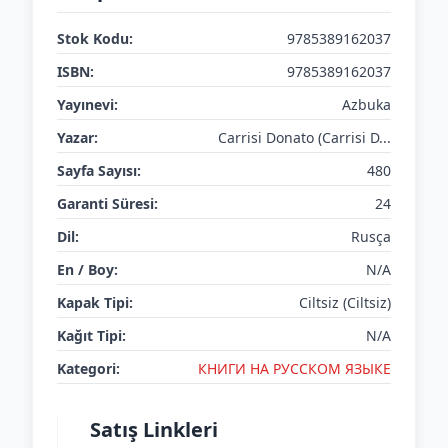
Stok Kodu:
9785389162037
ISBN:
9785389162037
Yayınevi:
Azbuka
Yazar:
Carrisi Donato (Carrisi D...
Sayfa Sayısı:
480
Garanti Süresi:
24
Dil:
Rusça
En / Boy:
N/A
Kapak Tipi:
Ciltsiz (Ciltsiz)
Kağıt Tipi:
N/A
Kategori:
КНИГИ НА РУССКОМ ЯЗЫКЕ
Satış Linkleri