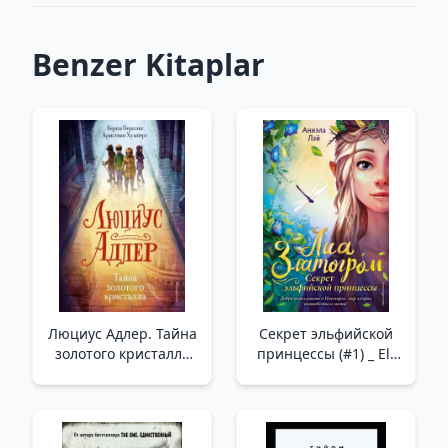
Benzer Kitaplar
Люциус Адлер. Тайна
Секрет эльфийской
золотого кристалла
принцессы (#1) _ Elf
(#1) /Lucius Adler. Altın
Prensesin Sırrı (#1)
Kristalin Sırrı (#1)