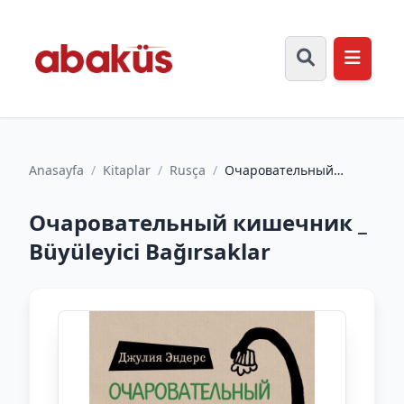
Anasayfa
/
Kitaplar
/
Rusça
/
Очаровательный
кишечник _ Büyüleyici
Bağırsaklar
Очаровательный кишечник _
Büyüleyici Bağırsaklar