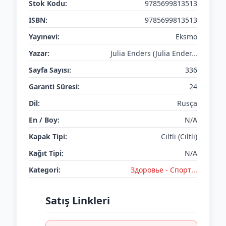
Stok Kodu:
9785699813513
ISBN:
9785699813513
Yayınevi:
Eksmo
Yazar:
Julia Enders (Julia Ender...
Sayfa Sayısı:
336
Garanti Süresi:
24
Dil:
Rusça
En / Boy:
N/A
Kapak Tipi:
Ciltli (Ciltli)
Kağıt Tipi:
N/A
Kategori:
Здоровье - Спортㅤㅤㅤㅤ...
Satış Linkleri