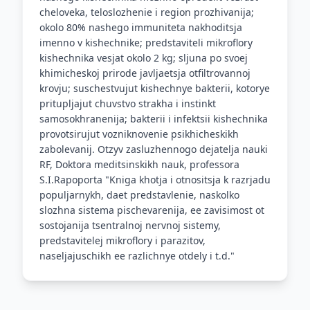
cheloveka, teloslozhenie i region prozhivanija;
okolo 80% nashego immuniteta nakhoditsja
imenno v kishechnike; predstaviteli mikroflory
kishechnika vesjat okolo 2 kg; sljuna po svoej
khimicheskoj prirode javljaetsja otfiltrovannoj
krovju; suschestvujut kishechnye bakterii, kotorye
pritupljajut chuvstvo strakha i instinkt
samosokhranenija; bakterii i infektsii kishechnika
provotsirujut vozniknovenie psikhicheskikh
zabolevanij. Otzyv zasluzhennogo dejatelja nauki
RF, Doktora meditsinskikh nauk, professora
S.I.Rapoporta "Kniga khotja i otnositsja k razrjadu
populjarnykh, daet predstavlenie, naskolko
slozhna sistema pischevarenija, ee zavisimost ot
sostojanija tsentralnoj nervnoj sistemy,
predstavitelej mikroflory i parazitov,
naseljajuschikh ee razlichnye otdely i t.d."