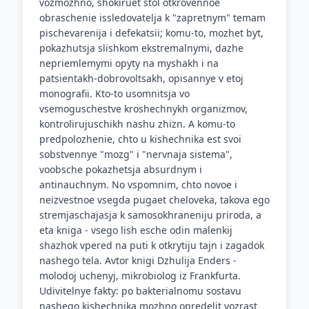
vozmozhno, shokiruet stol otkrovennoe
obraschenie issledovatelja k "zapretnym" temam
pischevarenija i defekatsii; komu-to, mozhet byt,
pokazhutsja slishkom ekstremalnymi, dazhe
nepriemlemymi opyty na myshakh i na
patsientakh-dobrovoltsakh, opisannye v etoj
monografii. Kto-to usomnitsja vo
vsemoguschestve kroshechnykh organizmov,
kontrolirujuschikh nashu zhizn. A komu-to
predpolozhenie, chto u kishechnika est svoi
sobstvennye "mozg" i "nervnaja sistema",
voobsche pokazhetsja absurdnym i
antinauchnym. No vspomnim, chto novoe i
neizvestnoe vsegda pugaet cheloveka, takova ego
stremjaschajasja k samosokhraneniju priroda, a
eta kniga - vsego lish esche odin malenkij
shazhok vpered na puti k otkrytiju tajn i zagadok
nashego tela. Avtor knigi Dzhulija Enders -
molodoj uchenyj, mikrobiolog iz Frankfurta.
Udivitelnye fakty: po bakterialnomu sostavu
nashego kishechnika mozhno opredelit vozrast