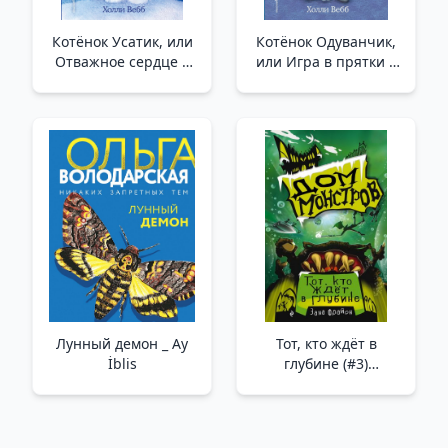
Котёнок Усатик, или
Котёнок Одуванчик,
Отважное сердце =
или Игра в прятки =
The Kitten Nobody
Smudge the Stolen
Wanted _ Yavru Kedi
Kitten _ Yavru Kedi
Usatik Veya Cesur Kalp
Oduvanchik Veya
= Yavru Kedi Kimsenin
Saklam Ve Arayın
İsteme
Game = Çalınan Ya
Лунный демон _ Ay
Тот, кто ждёт в
İblis
глубине (#3)
/Derinlerde Bekleyen
(#3)