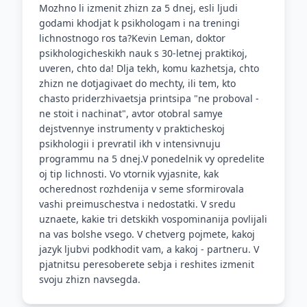
Mozhno li izmenit zhizn za 5 dnej, esli ljudi
godami khodjat k psikhologam i na treningi
lichnostnogo ros ta?Kevin Leman, doktor
psikhologicheskikh nauk s 30-letnej praktikoj,
uveren, chto da! Dlja tekh, komu kazhetsja, chto
zhizn ne dotjagivaet do mechty, ili tem, kto
chasto priderzhivaetsja printsipa "ne proboval -
ne stoit i nachinat", avtor otobral samye
dejstvennye instrumenty v prakticheskoj
psikhologii i prevratil ikh v intensivnuju
programmu na 5 dnej.V ponedelnik vy opredelite
oj tip lichnosti. Vo vtornik vyjasnite, kak
ocherednost rozhdenija v seme sformirovala
vashi preimuschestva i nedostatki. V sredu
uznaete, kakie tri detskikh vospominanija povlijali
na vas bolshe vsego. V chetverg pojmete, kakoj
jazyk ljubvi podkhodit vam, a kakoj - partneru. V
pjatnitsu peresoberete sebja i reshites izmenit
svoju zhizn navsegda.