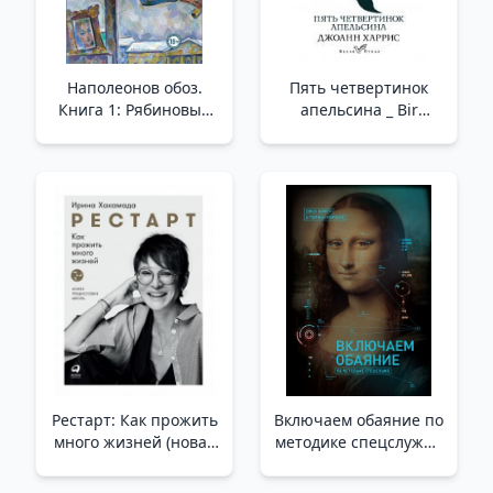
Наполеонов обоз.
Пять четвертинок
Книга 1: Рябиновый
апельсина _ Bir
клин _ Napolyon
Portakalın Dörtte Beşi
Konvoyu. Kitap 1:
Ryabyn Wedge
Рестарт: Как прожить
Включаем обаяние по
много жизней (новая
методике спецслужб _
обложка)_ Yeniden
Özel Hizmetlerin
Başlatın: Birçok Hayat
Metodolojisine Göre