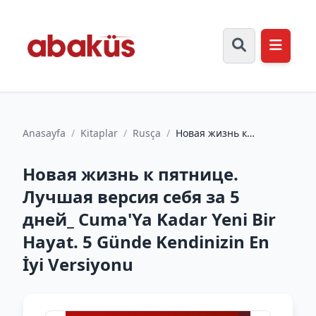
Anasayfa
/
Kitaplar
/
Rusça
/
Новая жизнь к
пятнице. Лучшая
версия себя за 5 дней_
Новая жизнь к пятнице.
Cuma'Ya Kada...
Лучшая версия себя за 5
дней_ Cuma'Ya Kadar Yeni Bir
Hayat. 5 Günde Kendinizin En
İyi Versiyonu