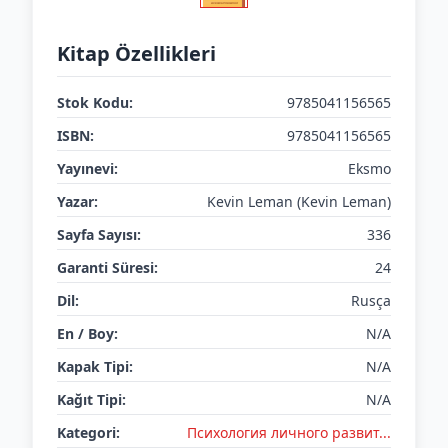
Kitap Özellikleri
Stok Kodu:
9785041156565
ISBN:
9785041156565
Yayınevi:
Eksmo
Yazar:
Kevin Leman (Kevin Leman)
Sayfa Sayısı:
336
Garanti Süresi:
24
Dil:
Rusça
En / Boy:
N/A
Kapak Tipi:
N/A
Kağıt Tipi:
N/A
Kategori:
Психология личного развит...