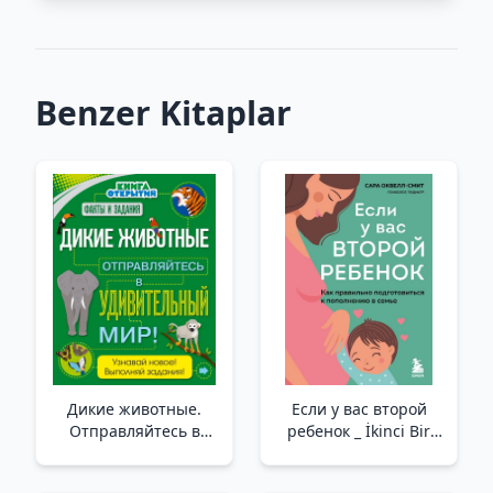
Benzer Kitaplar
Дикие животные.
Если у вас второй
Отправляйтесь в
ребенок _ İkinci Bir
удивительный мир! _
Çocuğunuz Varsa
Vahşi Hayvanlar.