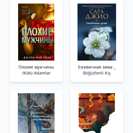
İnanılmaz Dünyaya
Git!
Плохие мужчины
Ежевичная зима _
/Kötü Adamlar
Böğütlenli Kış