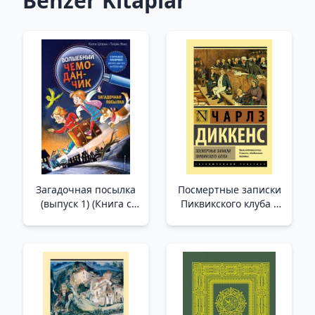
Benzer Kitaplar
Загадочная посылка
Посмертные записки
(выпуск 1) (Книга с
Пиквикского клуба _
цветными
Pickwick Club'In
иллюстрациями) _
Ölümünden Sonra
Gizemli Paket (Sayı 1)
Notları