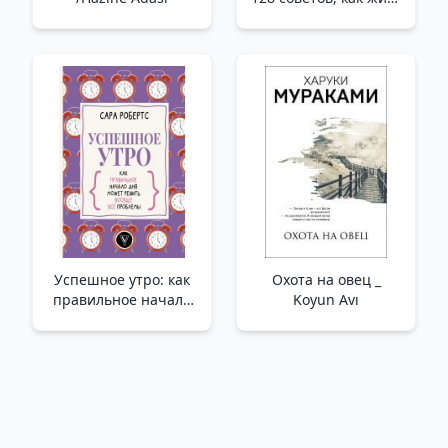
в любви и гармонии
/Nasıl Mutlu Olunur.
Sevgi Ve Uyum İçinde
Nasıl Yaşanacağına
Dair 128 İpucu
Успешное утро: как
Охота на овец _
правильное начало
Koyun Avı
дня может решить
вообще все
проблемы /Başarılı
Sabah: Güne Doğru
Başlangıç ​​Tüm
Sorunları Nasıl
Çözebilir?