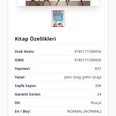
Kitap Özellikleri
Stok Kodu:
9785171590956
ISBN:
9785171590956
Yayınevi:
AST
Yazar:
John Gray (John Gray)
Sayfa Sayısı:
336
Garanti Süresi:
24
Dil:
Rusça
En / Boy:
NORMAL (NORMAL)