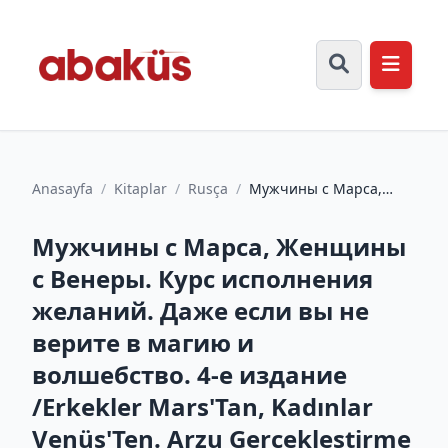
Anasayfa
/
Kitaplar
/
Rusça
/
Мужчины с Марса,
Женщины с Венеры.
Курс исполнения
Мужчины с Марса, Женщины
желаний. Даже...
с Венеры. Курс исполнения
желаний. Даже если вы не
верите в магию и
волшебство. 4-е издание
/Erkekler Mars'Tan, Kadınlar
Venüs'Ten. Arzu Gerçekleştirme