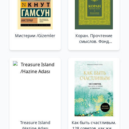
Мистерии /Gizemler
Коран. Прочтение
смыслов. Фонд
исследований
исламской культуры
/Kuran. Anlamlarını
Okumak. İslam
Kültürü Araştırma
Vakfı
Treasure Island
Как быть счастливым.
/Hazine Adası
128 советов, как жить