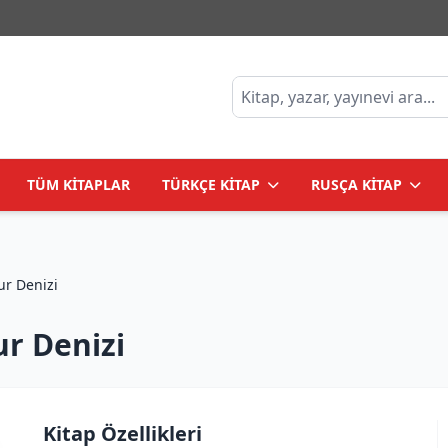
TÜM KİTAPLAR
TÜRKÇE KİTAP
RUSÇA KİTAP
ствия /Huzur Denizi
r Denizi
Kitap Özellikleri