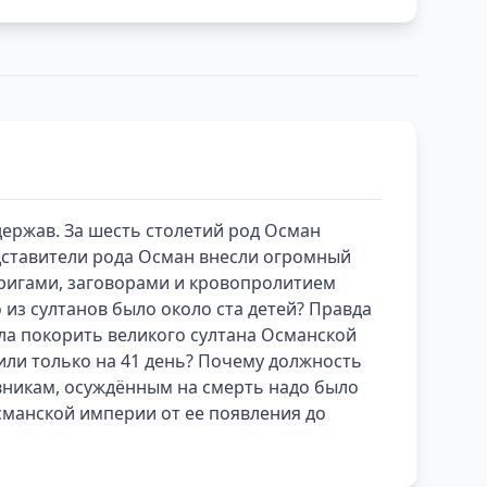
ержав. За шесть столетий род Осман
дставители рода Осман внесли огромный
тригами, заговорами и кровопролитием
 из султанов было около ста детей? Правда
ла покорить великого султана Османской
или только на 41 день? Почему должность
вникам, осуждённым на смерть надо было
сманской империи от ее появления до