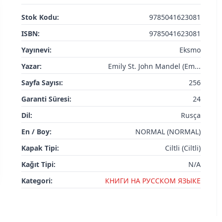
Stok Kodu:
9785041623081
ISBN:
9785041623081
Yayınevi:
Eksmo
Yazar:
Emily St. John Mandel (Em...
Sayfa Sayısı:
256
Garanti Süresi:
24
Dil:
Rusça
En / Boy:
NORMAL (NORMAL)
Kapak Tipi:
Ciltli (Ciltli)
Kağıt Tipi:
N/A
Kategori:
КНИГИ НА РУССКОМ ЯЗЫКЕ