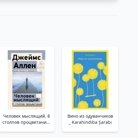
Человек мыслящий. 8
Вино из одуванчиков
столпов процветания.
_ Karahindiba Şarabı
2-е издание /Düşünen
Bir İnsan. Refahın 8