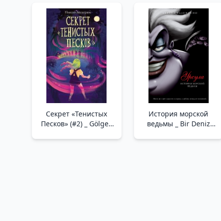
Cevap
Секрет «Тенистых
История морской
Песков» (#2) _ Gölgeli
ведьмы _ Bir Deniz
Kumların Sırrı (#2)
Cadının Hikayesi