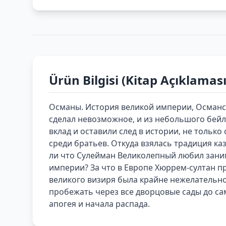
Ürün Bilgisi (Kitap Açıklaması
Османы. История великой империи, Османск
сделал невозможное, и из небольшого бейл
вклад и оставили след в истории, не толь
среди братьев. Откуда взялась традиция ка
ли что Сулейман Великолепный любил зани
империи? За что в Европе Хюррем-султан п
великого визиря была крайне нежелательно
пробежать через все дворцовые сады до са
апогея и начала распада.