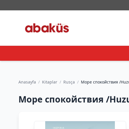
Anasayfa
/
Kitaplar
/
Rusça
/
Море спокой
Море спокойствия /Huzu