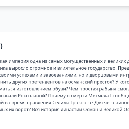
)
ая империя одна из самых могущественных и великих д
ика выросло огромное и влиятельное государство. Пре
ко своими успехами и завоеваниями, но и дворцовыми ин
знить других претендентов на османский престол? У кого
маться изготовлением обуви? Чем простая рабыня смог
розвали Роксоланой? Почему о смерти Мехмеда I сообщ
й во время правления Селима Грозного? Для чего чино
мых их ворот? Вся история династии Осман и Великой О