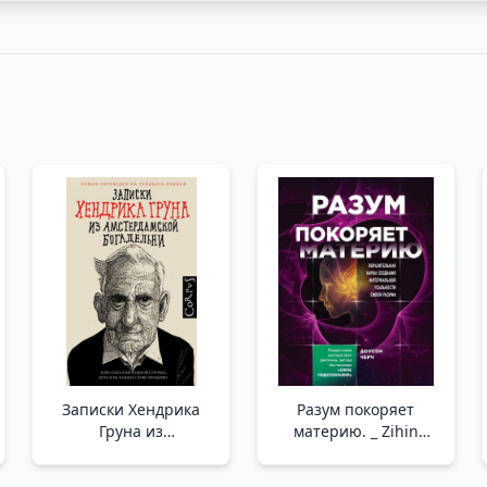
Записки Хендрика
Разум покоряет
Груна из
материю. _ Zihin
амстердамской
Meseleyi Fethediyor.
богадельни