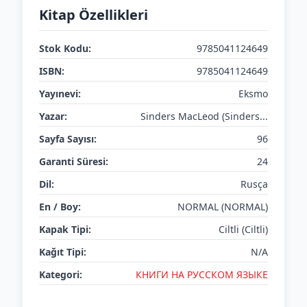
Kitap Özellikleri
Stok Kodu:
9785041124649
ISBN:
9785041124649
Yayınevi:
Eksmo
Yazar:
Sinders MacLeod (Sinders...
Sayfa Sayısı:
96
Garanti Süresi:
24
Dil:
Rusça
En / Boy:
NORMAL (NORMAL)
Kapak Tipi:
Ciltli (Ciltli)
Kağıt Tipi:
N/A
Kategori:
КНИГИ НА РУССКОМ ЯЗЫКЕ