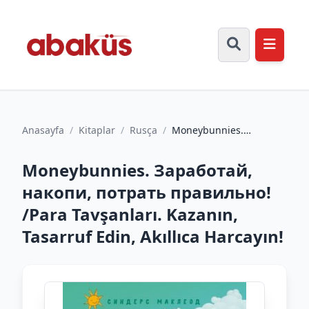
Anasayfa
/
Kitaplar
/
Rusça
/
Moneybunnies.
Заработай, накопи,
потрать правильно!
Moneybunnies. Заработай,
/Para Tavşan...
накопи, потрать правильно!
/Para Tavşanları. Kazanın,
Tasarruf Edin, Akıllıca Harcayın!