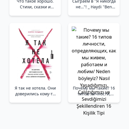
Что такое хорошо.
Сыграем в "Я никогда
Стихи, сказки и
не…"! _ Haydi "Ben
рассказы _ Ne İyi.
Asla..." Oynayalım!
Şiirler, Masallar Ve
Hikayeler
Я так не хотела. Они
Почему мы такие? 16
доверились кому-то
типов личности,
одному, но об этом
определяющих, как
узнал весь интернет.
мы живем, работаем
Истории борьбы с
и любим/ Neden
шеймингом и
böyleyiz? Nasıl
преследованием /Ben
Yaşadığımızı,
Böyle Olmasını
Çalıştığımızı ve