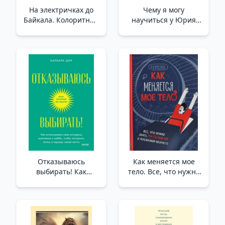
На электричках до
Чему я могу
Байкала. Колоритные
научиться у Юрия
попутчики, душевные
Гагарина /Yuri
разговоры и 5000 км
Gagarin'Den Ne
за 13 дней /Baykal
Öğrenebilirim?
Gölü'Ne Trenle. Renkli
Yol Arkadaşları,
Samimi Sohbetler Ve
13 Günde 5000 Km
Отказываюсь
Как меняется мое
выбирать! Как
тело. Все, что нужно
использовать свои
знать мальчикам о
интересы, увлечения
перех.возрасте
и хобби, чтобы
/Vücudum Nasıl
построить жизнь и
Değişiyor? Erkeklerin
карьеру своей мечты.
Ergenlik Hakkında