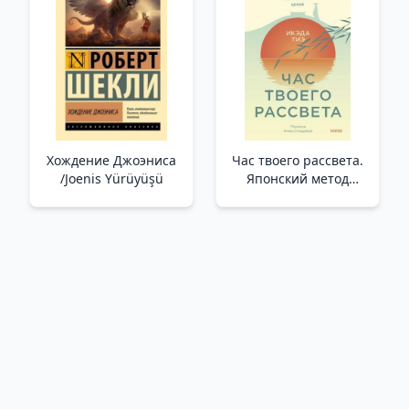
Покетбук /Seçim
Bilmesi Gereken Her
Yapmayı
Şey
Reddediyorum!
Hayallerinizdeki
Yaşamı Ve Kariyeri
Yaratma
Хождение Джоэниса
Час твоего рассвета.
/Joenis Yürüyüşü
Японский метод
планирования жизни
и достижения целей /
Şafağının Saati.
Japonların Yaşamı
Planlama Ve Hedeflere
Ulaşma Yöntemi