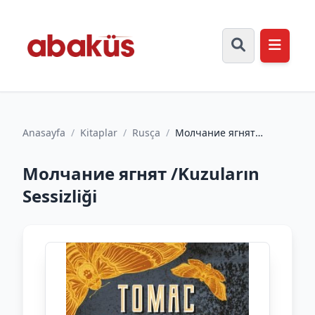
Anasayfa
/
Kitaplar
/
Rusça
/
Молчание ягнят
/Kuzuların Sessizliği
Молчание ягнят /Kuzuların
Sessizliği