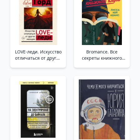
LOVE-леди. Искусство
Bromance. Все
отличаться от других
секреты книжного
женщин /Sevgiler
клуба (#2) /Bromance.
Bayan. Diğer
Tüm Kitap Kulübü
Kadınlardan Farklı
Sırları (#2)
Olma Sanatı