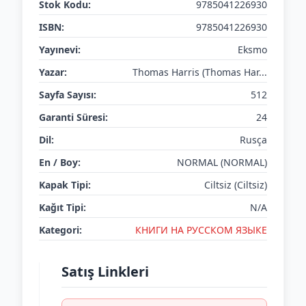
Stok Kodu:
9785041226930
ISBN:
9785041226930
Yayınevi:
Eksmo
Yazar:
Thomas Harris (Thomas Har...
Sayfa Sayısı:
512
Garanti Süresi:
24
Dil:
Rusça
En / Boy:
NORMAL (NORMAL)
Kapak Tipi:
Ciltsiz (Ciltsiz)
Kağıt Tipi:
N/A
Kategori:
КНИГИ НА РУССКОМ ЯЗЫКЕ
Satış Linkleri