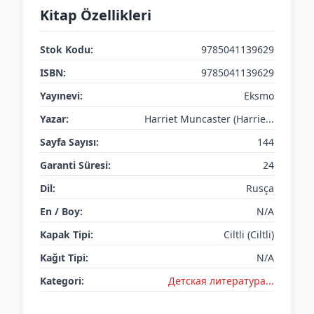
Kitap Özellikleri
Stok Kodu:
9785041139629
ISBN:
9785041139629
Yayınevi:
Eksmo
Yazar:
Harriet Muncaster (Harrie...
Sayfa Sayısı:
144
Garanti Süresi:
24
Dil:
Rusça
En / Boy:
N/A
Kapak Tipi:
Ciltli (Ciltli)
Kağıt Tipi:
N/A
Kategori:
Детская литератураㅤㅤㅤ...