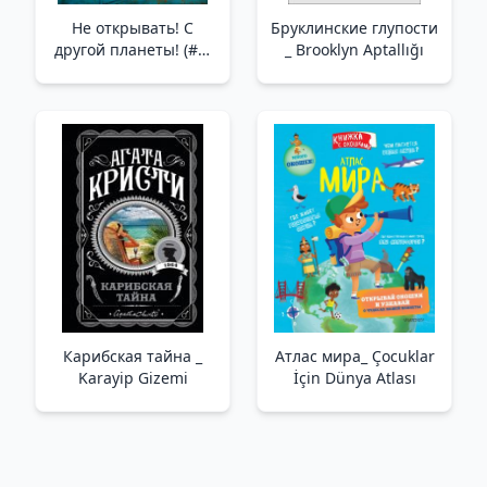
Не открывать! С
Бруклинские глупости
другой планеты! (#6)
_ Brooklyn Aptallığı
/Açma! Başka Bir
Gezegenden! (#6)
Карибская тайна _
Атлас мира_ Çocuklar
Karayip Gizemi
İçin Dünya Atlası