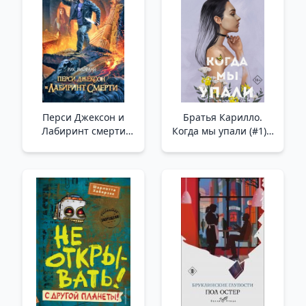
Перси Джексон и
Братья Карилло.
Лабиринт смерти
Когда мы упали (#1) _
/Percy Jackson Ve
Kardeşler Carillo.
Ölüm Labirenti
Düştüğümüzde (#1)