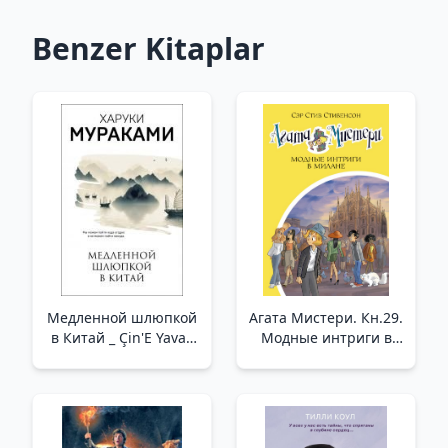
Benzer Kitaplar
Медленной шлюпкой
Агата Мистери. Кн.29.
в Китай _ Çin'E Yavaş
Модные интриги в
Tekne
Милане _ Agatha
Misteri. Prens 29.
Milano'Da Şık
Entrikalar