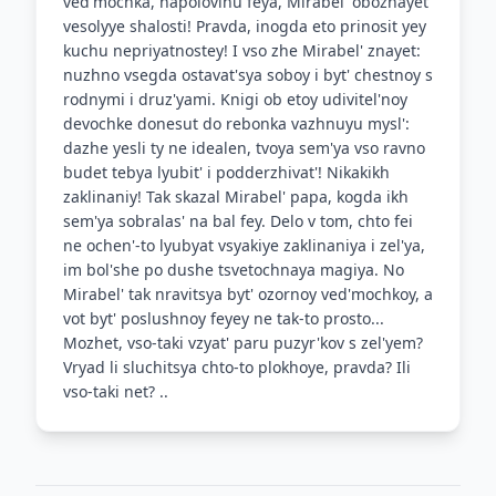
ved'mochka, napolovinu feya, Mirabel' obozhayet
vesolyye shalosti! Pravda, inogda eto prinosit yey
kuchu nepriyatnostey! I vso zhe Mirabel' znayet:
nuzhno vsegda ostavat'sya soboy i byt' chestnoy s
rodnymi i druz'yami. Knigi ob etoy udivitel'noy
devochke donesut do rebonka vazhnuyu mysl':
dazhe yesli ty ne idealen, tvoya sem'ya vso ravno
budet tebya lyubit' i podderzhivat'! Nikakikh
zaklinaniy! Tak skazal Mirabel' papa, kogda ikh
sem'ya sobralas' na bal fey. Delo v tom, chto fei
ne ochen'-to lyubyat vsyakiye zaklinaniya i zel'ya,
im bol'she po dushe tsvetochnaya magiya. No
Mirabel' tak nravitsya byt' ozornoy ved'mochkoy, a
vot byt' poslushnoy feyey ne tak-to prosto...
Mozhet, vso-taki vzyat' paru puzyr'kov s zel'yem?
Vryad li sluchitsya chto-to plokhoye, pravda? Ili
vso-taki net? ..