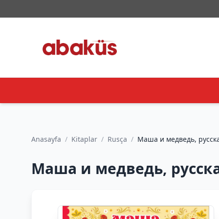
Anasayfa
/
Kitaplar
/
Rusça
/
Маша и медведь, русская