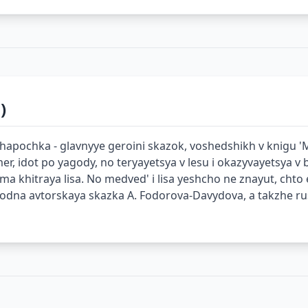
)
hapochka - glavnyye geroini skazok, voshedshikh v knigu 'M
er, idot po yagody, no teryayetsya v lesu i okazyvayetsya 
a khitraya lisa. No medved' i lisa yeshcho ne znayut, chto 
 odna avtorskaya skazka A. Fodorova-Davydova, a takzhe ru