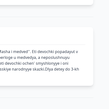
asha i medved''. Eti devochki popadayut v
v berloge u medvedya, a neposlushnuyu
eti devochki ochen' smyshlonyye i oni
sskiye narodnyye skazki.Dlya detey do 3-kh