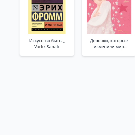
Искусство быть _
Девочки, которые
Varlık Sanatı
изменили мир
/Dünyayı Değiştiren
Kızlar