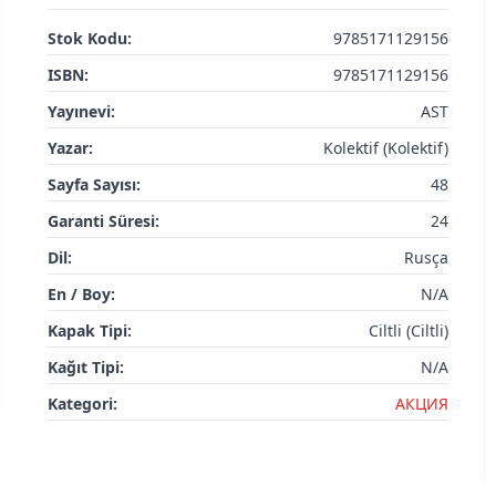
Stok Kodu:
9785171129156
ISBN:
9785171129156
Yayınevi:
AST
Yazar:
Kolektif (Kolektif)
Sayfa Sayısı:
48
Garanti Süresi:
24
Dil:
Rusça
En / Boy:
N/A
Kapak Tipi:
Ciltli (Ciltli)
Kağıt Tipi:
N/A
Kategori:
АКЦИЯ