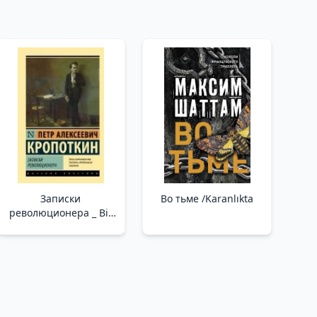
Записки
Во тьме /Karanlıkta
революционера _ Bir
Devrimcinin Notları