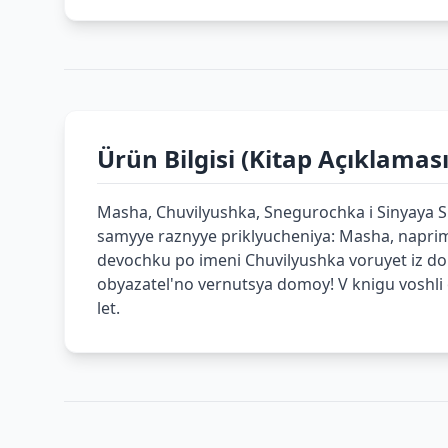
Ürün Bilgisi (Kitap Açıklaması
Masha, Chuvilyushka, Snegurochka i Sinyaya S
samyye raznyye priklyucheniya: Masha, naprim
devochku po imeni Chuvilyushka voruyet iz dom
obyazatel'no vernutsya domoy! V knigu voshli
let.