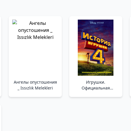
Ангелы опустошения
Игрушки.
_ Issızlık Melekleri
Официальная
новеллизация _
Oyuncaklar. Resmi
Romancılık