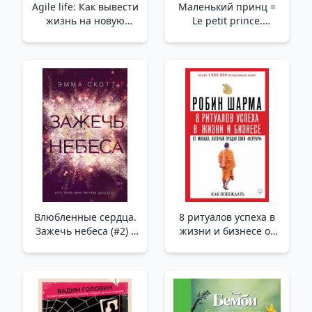
Agile life: Как вывести
Маленький принц =
жизнь на новую
Le petit prince.
орбиту, используя
Уровень 1 /Küçük
методы agile-
Prens = Küçük Prens.
планирования,
Seviye 1
нейрофизиологию и
самокоучинг /Çevik
Yaşam: Çevik Planlama
Yöntemleri,
Nörofizyoloji Ve Kendi
Kendine Koçluk Kullan
Влюбленные сердца.
8 ритуалов успеха в
Зажечь небеса (#2) _
жизни и бизнесе от
Aşık Severler. Işık
монаха, который
Cenneti (#2)
продал свой
"феррари". Как
побеждать
/Ferrari'Sini Satan