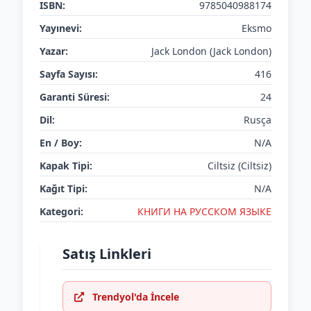
ISBN:
9785040988174
Yayınevi:
Eksmo
Yazar:
Jack London (Jack London)
Sayfa Sayısı:
416
Garanti Süresi:
24
Dil:
Rusça
En / Boy:
N/A
Kapak Tipi:
Ciltsiz (Ciltsiz)
Kağıt Tipi:
N/A
Kategori:
КНИГИ НА РУССКОМ ЯЗЫКЕ
Satış Linkleri
Trendyol'da İncele