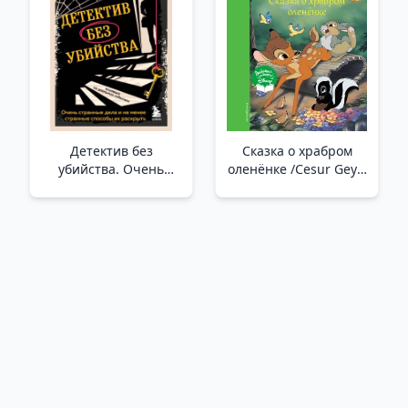
Keşişten Hayatta Ve İş
Hayatında Başarı İçin
8 Ritüel. Nasıl
Kazanılır
Детектив без
Сказка о храбром
убийства. Очень
оленёнке /Cesur Geyik
странные дела и не
Hikayesi
менее странные
способы их раскрыть
/Cinayet İşlemeyen
Dedektif. Garip Şeyler
Ve Bunları Çözmenin
Aynı Derecede Garip
Yolları