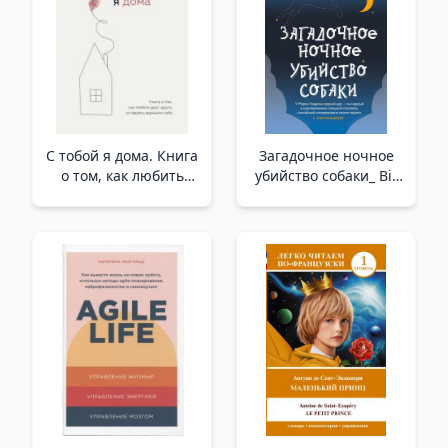
С тобой я дома. Книга
Загадочное ночное
о том, как любить
убийство собаки_ Bir
друг друга, оставаясь
Köpeğin Gizemli Gece
верными себе _ Ben
Cinayeti
Seninle Evdeyim
Kendinize Karşı
Dürüst Olurken
Birbirinizi Nasıl
Seveceğinize Dair Bir
Kitap.