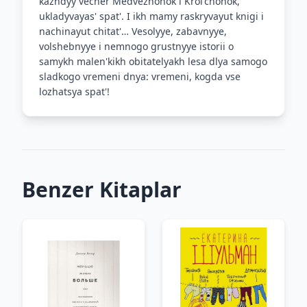
kazhdyy vecher Medvezhonok i Krol'chonok,
ukladyvayas' spat'. I ikh mamy raskryvayut knigi i
nachinayut chitat'… Vesolyye, zabavnyye,
volshebnyye i nemnogo grustnyye istorii o
samykh malen'kikh obitatelyakh lesa dlya samogo
sladkogo vremeni dnya: vremeni, kogda vse
lozhatsya spat'!
Benzer Kitaplar