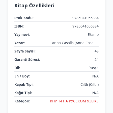
Kitap Özellikleri
Stok Kodu:
9785041056384
ISBN:
9785041056384
Yayınevi:
Eksmo
Yazar:
Anna Casalis (Anna Casali...
Sayfa Sayısı:
48
Garanti Süresi:
24
Dil:
Rusça
En / Boy:
N/A
Kapak Tipi:
Ciltli (Ciltli)
Kağıt Tipi:
N/A
Kategori:
КНИГИ НА РУССКОМ ЯЗЫКЕ