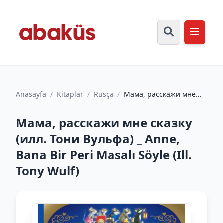
Anasayfa
/
Kitaplar
/
Rusça
/
Мама, расскажи мне
сказку (илл. Тони
Вульфа) _ Anne, Bana
Мама, расскажи мне сказку
Bir Pe...
(илл. Тони Вульфа) _ Anne,
Bana Bir Peri Masalı Söyle (Ill.
Tony Wulf)