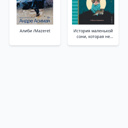
Düşüncelerden
Kurtulun
Алиби /Mazeret
История маленькой
сони, которая не
могла уснуть _ Uykuya
Dalamayan Küçük Bir
Sonya'Nın Hikayesi