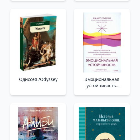
Одиссея /Odyssey
Эмоциональная
устойчивость.
Снизить тревожность
и избавиться от
навязчивых мыслей с
помощью медитации
/Duygusal Stabilite.
Meditasyon Yoluyla
Kaygıyı Azaltın Ve
Takıntılı