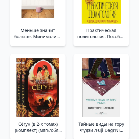
Меньше значит
Практическая
больше. Минимализм
политология. Пособие
как путь к осознанной
по контакту с
и счастливой жизни_
реальностью /Pratik
Daha Az, Daha Çok
Siyaset Bilimi.
Demektir. Bilinçli Ve
Gerçeklikle Temasa
Mutlu Bir Yaş
Geçme Rehberi
Сёгун (в 2-х томах)
Тайные виды на гору
(комплект) (мягк/обл.)
Фудзи /Fuji Dağı'Nın
_ Şogun. 2 Cilt
Gizli Manzaraları