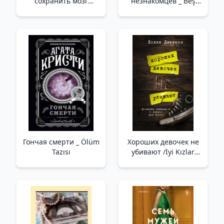
сохранить мозг
незнакомцев _ Beş
продуктивным в
Yabancı
любом возрасте _
Dayanıklı Beyin.
Beyninizi Her Yaşta
Nasıl Üretken
Tutabilirsiniz?
Гончая смерти _ Ölüm
Хороших девочек не
Tazısı
убивают /İyi Kızlar
Öldürülmez