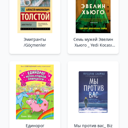
Эмигранты
Семь мужей Эвелин
/Göçmenler
Хьюго _ Yedi Kocası
Evelyn Hugo
Единорог
Мы против вас_ Biz