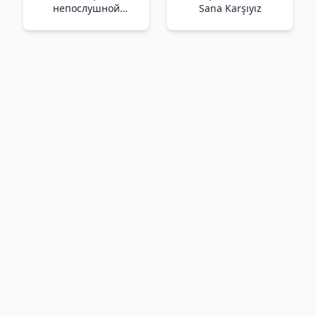
непослушной
Sana Karşıyız
принцессы (выпуск 1)
/Yaramaz Prenses
Tekboynuz (Sayı 1)