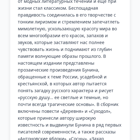
от модных литературных течений и еще при
жизни стал классиком. Беспощадная
правдивость соединилась в его творчестве с
тонким лиризмом и стремлением запечатлеть
мимолетную, ускользающую красоту мира во
всем многообразии его красок, запахов и
звуков, которые заставляют нас полнее
чувствовать жизнь и поднимают из глубин
памяти волнующие образы прошлого. В
настоящем издании представлены
прозаические произведения Бунина,
обращенные к теме России, усадебной и
крестьянской, в которых автор пытается
понять загадку русского характера и рисует
«русскую душу... ее светлые и темные, но
почти всегда трагические основы». В сборник
включены повести «Деревня» и «Суходол»,
которые принесли автору широкую
известность и выдвинули Бунина в ряд первых
писателей современности, а также рассказы
«Антоновские яблоки», «Сосны», «Захар