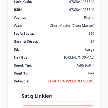
Stok Kodu:
9785041053840
ISBN:
9785041053840
Yayınevi:
Eksmo
Yazar:
Chen Master (Chen Master)
Sayfa Sayısı:
320
Garanti Süresi:
24
Dil:
Rusça
En / Boy:
NORMAL (NORMAL)
Kapak Tipi:
Ciltli (Ciltli)
Kağıt Tipi:
N/A
Kategori:
КНИГИ НА РУССКОМ ЯЗЫКЕ
Satış Linkleri